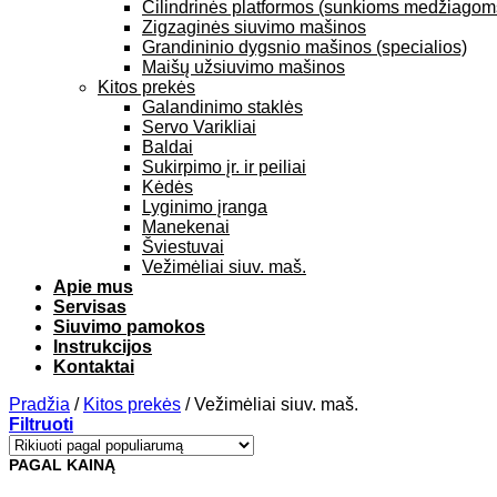
Cilindrinės platformos (sunkioms medžiagom
Zigzaginės siuvimo mašinos
Grandininio dygsnio mašinos (specialios)
Maišų užsiuvimo mašinos
Kitos prekės
Galandinimo staklės
Servo Varikliai
Baldai
Sukirpimo įr. ir peiliai
Kėdės
Lyginimo įranga
Manekenai
Šviestuvai
Vežimėliai siuv. maš.
Apie mus
Servisas
Siuvimo pamokos
Instrukcijos
Kontaktai
Pradžia
/
Kitos prekės
/
Vežimėliai siuv. maš.
Filtruoti
PAGAL KAINĄ