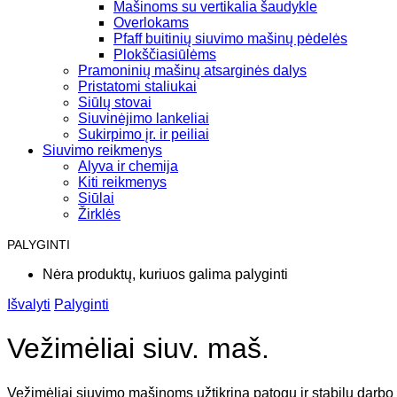
Mašinoms su vertikalia šaudykle
Overlokams
Pfaff buitinių siuvimo mašinų pėdelės
Plokščiasiūlėms
Pramoninių mašinų atsarginės dalys
Pristatomi staliukai
Siūlų stovai
Siuvinėjimo lankeliai
Sukirpimo įr. ir peiliai
Siuvimo reikmenys
Alyva ir chemija
Kiti reikmenys
Siūlai
Žirklės
PALYGINTI
Nėra produktų, kuriuos galima palyginti
Išvalyti
Palyginti
Vežimėliai siuv. maš.
Vežimėliai siuvimo mašinoms užtikrina patogų ir stabilų darbo 