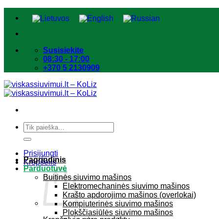
Skip
to
content
Susisiekite
08:30 - 17:00
+370 5 2130909
Ieškoti:
Prisijungti
Pagrindinis
Krepšelis
Parduotuvė
Buitinės siuvimo mašinos
Elektromechaninės siuvimo mašinos
Krašto apdorojimo mašinos (overlokai)
Kompiuterinės siuvimo mašinos
Plokščiasiūlės siuvimo mašinos