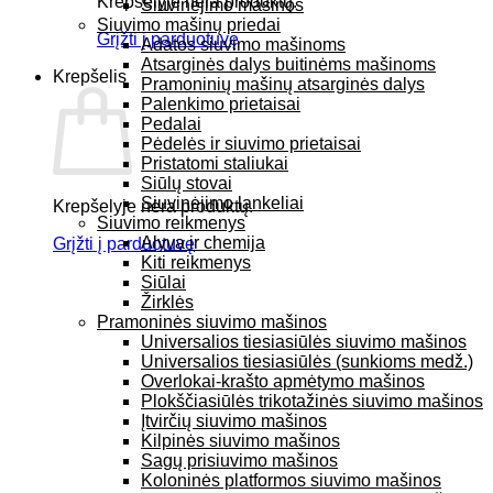
Krepšelyje nėra produktų.
Siuvinėjimo mašinos
Siuvimo mašinų priedai
Grįžti į parduotuvę
Adatos siuvimo mašinoms
Atsarginės dalys buitinėms mašinoms
Krepšelis
Pramoninių mašinų atsarginės dalys
Palenkimo prietaisai
Pedalai
Pėdelės ir siuvimo prietaisai
Pristatomi staliukai
Siūlų stovai
Siuvinėjimo lankeliai
Krepšelyje nėra produktų.
Siuvimo reikmenys
Alyva ir chemija
Grįžti į parduotuvę
Kiti reikmenys
Siūlai
Žirklės
Pramoninės siuvimo mašinos
Universalios tiesiasiūlės siuvimo mašinos
Universalios tiesiasiūlės (sunkioms medž.)
Overlokai-krašto apmėtymo mašinos
Plokščiasiūlės trikotažinės siuvimo mašinos
Įtvirčių siuvimo mašinos
Kilpinės siuvimo mašinos
Sagų prisiuvimo mašinos
Koloninės platformos siuvimo mašinos