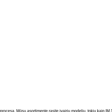
procesą. Mūsų asortimente rasite įvairių modelių, tokių kaip IM