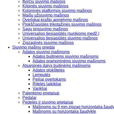
Įtvirčių siuvimo mašinos
Kilpinės siuvimo mašinos
Koloninės platformos siuvimo mašinos
Maišų užsiuvimo mašinos
Overlokai-krašto apmėtymo mašinos
Plokščiasiūlės trikotažinės siuvimo mašinos
Sagų prisiuvimo mašinos
Universalios tiesiasiūlės (sunkioms medž.)
Universalios tiesiasiūlės siuvimo mašinos
Zigzaginės siuvimo mašinos
Siuvimo mašinų priedai
Adatos siuvimo mašinoms
Adatos buitinėms siuvimo mašinoms
Adatos pramoninėms siuvimo mašinoms
Atsarginės dalys buitinėms mašinoms
Adatos plokštelės
Lemputės
Peiliai overlokams
Ritelės laikikliai
Varikliai
Palenkimo prietaisai
Pedalai
Pėdelės ir siuvimo prietaisai
Mašinoms su 9 mm zigzag horizontalia šaud
Mašinoms su horizontalia šaudykle