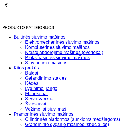
€
PRODUKTO KATEGORIJOS
Buitinės siuvimo mašinos
Elektromechaninės siuvimo mašinos
Kompiuterinės siuvimo mašinos
Krašto apdorojimo mašinos (overlokai)
Plokščiasiūlės siuvimo mašinos
Siuvinėjimo mašinos
Kitos prekės
Baldai
Galandinimo staklės
Kėdės
Lyginimo įranga
Manekenai
Servo Varikliai
Šviestuvai
Vežimėliai siuv. maš.
Pramoninės siuvimo mašinos
Cilindrinės platformos (sunkioms medžiagoms)
Grandininio dygsnio mašinos (specialios)