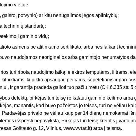
jimo vietoje;
, gaisro, potvynio) ar kitų nenugalimos jėgos aplinkybių;
ka techninių standartų;
atekimo į gaminio vidų;
alioto asmens be atitinkamo sertifikato, arba nesilaikant techni
i buvo naudojamos neoriginalios arba gamintojo nenumatytos da
ios turi ribotą naudojimo laiką: elektros lemputėms, filtrams, 
ilpikliams, kilpiklio apsaugai, peiliams, šepetėliams ir pan.
ui, ir garantija pradeda galioti tuo pačiu metu (CK 6.335 str. 5 d
os defektų, pirkėjas turi teisę reikalauti gaminio keitimo arba gr
ėjas, manantis, kad buvo pažeistos jo teisės, turi ne vėliau ka
us. Pardavėjas privalo ne vėliau kaip per 14 dienų nemokamai iš
lemos išspręsti nepavyksta, Pirkėjas turi teisę kreiptis į vartoj
resas Goštauto g. 12, Vilnius,
www.vvtat.lt
)
arba į teismą.