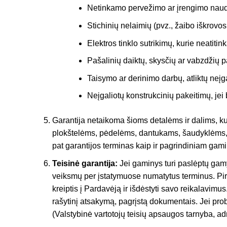
Netinkamo pervežimo ar įrengimo naudo
Stichinių nelaimių (pvz., žaibo iškrovos
Elektros tinklo sutrikimų, kurie neatitin
Pašalinių daiktų, skysčių ar vabzdžių p
Taisymo ar derinimo darbų, atliktų neįg
Neįgaliotų konstrukcinių pakeitimų, je
Garantija netaikoma šioms detalėms ir dalims, kur
plokštelėms, pėdelėms, dantukams, šaudyklėms, k
pat garantijos terminas kaip ir pagrindiniam gamini
Teisinė garantija:
Jei gaminys turi paslėptų gamyb
veiksmų per įstatymuose numatytus terminus. Pirk
kreiptis į Pardavėją ir išdėstyti savo reikalavim
rašytinį atsakymą, pagrįstą dokumentais. Jei prob
(Valstybinė vartotojų teisių apsaugos tarnyba, ad