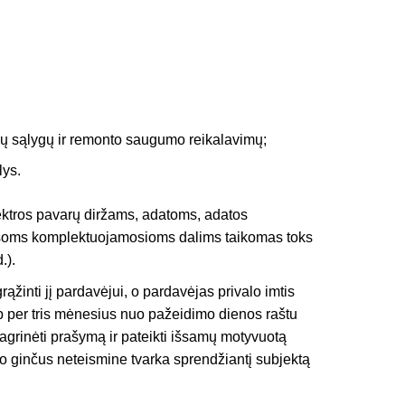
nių sąlygų ir remonto saugumo reikalavimų;
lys.
elektros pavarų diržams, adatoms, adatos
 Visoms komplektuojamosioms dalims taikomas toks
.).
ąžinti jį pardavėjui, o pardavėjas privalo imtis
ip per tris mėnesius nuo pažeidimo dienos raštu
nagrinėti prašymą ir pateikti išsamų motyvuotą
imo ginčus neteismine tvarka sprendžiantį subjektą