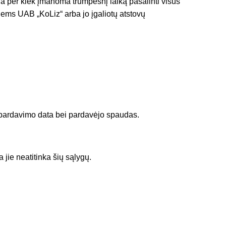
a per kiek įmanoma trumpesnį laiką pašalinti visus
ems UAB „KoLiz“ arba jo įgaliotų atstovų
, pardavimo data bei pardavėjo spaudas.
 jie neatitinka šių sąlygų.