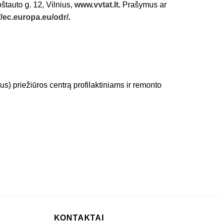
tauto g. 12, Vilnius,
www.vvtat.lt
.
Prašymus ar
//ec.europa.eu/odr/
.
s) priežiūros centrą profilaktiniams ir remonto
KONTAKTAI