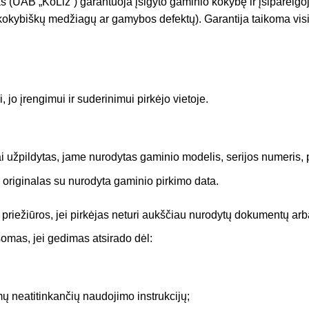
(UAB „KoLiz“) garantuoja įsigyto gaminio kokybę ir įsipareigoj
ekokybiškų medžiagų ar gamybos defektų). Garantija taikoma visi
 jo įrengimui ir suderinimui pirkėjo vietoje.
kiai užpildytas, jame nurodytas gaminio modelis, serijos numeris
 originalas su nurodyta gaminio pirkimo data.
 priežiūros, jei pirkėjas neturi aukščiau nurodytų dokumentų arba
omas, jei gedimas atsirado dėl:
 neatitinkančių naudojimo instrukcijų;