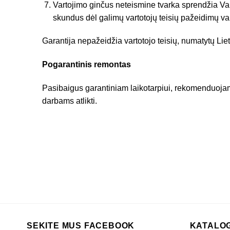
Vartojimo ginčus neteismine tvarka sprendžia Val
skundus dėl galimų vartotojų teisių pažeidimų var
Garantija nepažeidžia vartotojo teisių, numatytų Li
Pogarantinis remontas
Pasibaigus garantiniam laikotarpiui, rekomenduojame 
darbams atlikti.
SEKITE MUS FACEBOOK
KATALO