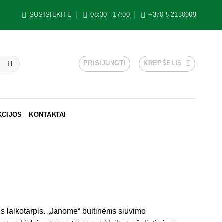
SUSISIEKITE
08:30 - 17:00
+370 5 2130909
PRISIJUNGTI
KREPŠELIS
KCIJOS
KONTAKTAI
s laikotarpis. „Janome“ buitinėms siuvimo