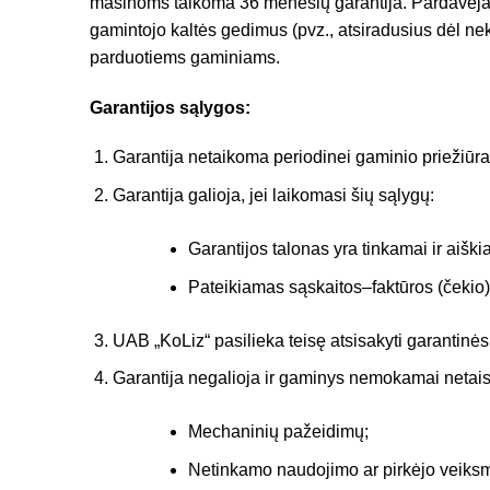
mašinoms taikoma 36 mėnesių garantija. Pardavėjas 
gamintojo kaltės gedimus (pvz., atsiradusius dėl n
parduotiems gaminiams.
Garantijos sąlygos:
Garantija netaikoma periodinei gaminio priežiūrai,
Garantija galioja, jei laikomasi šių sąlygų:
Garantijos talonas yra tinkamai ir aiš
Pateikiamas sąskaitos–faktūros (čekio)
UAB „KoLiz“ pasilieka teisę atsisakyti garantinės
Garantija negalioja ir gaminys nemokamai netais
Mechaninių pažeidimų;
Netinkamo naudojimo ar pirkėjo veiksmų