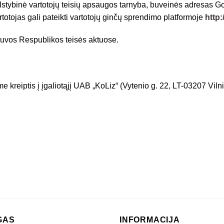
stybinė vartotojų teisių apsaugos tarnyba, buveinės adresas Goš
totojas gali pateikti vartotojų ginčų sprendimo platformoje
http:
etuvos Respublikos teisės aktuose.
kreiptis į įgaliotąjį UAB „KoLiz“ (Vytenio g. 22, LT-03207 Vilniu
GAS
INFORMACIJA