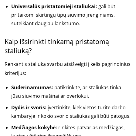
Universalūs pristatomieji staliukai:
gali būti
pritaikomi skirtingų tipų siuvimo įrenginiams,
suteikiant daugiau lankstumo.
Kaip išsirinkti tinkamą pristatomą
staliuką?
Renkantis staliuką svarbu atsižvelgti į kelis pagrindinius
kriterijus:
Suderinamumas:
patikrinkite, ar staliukas tinka
jūsų siuvimo mašinai ar overlokui.
Dydis ir svoris:
įvertinkite, kiek vietos turite darbo
kambaryje ir kokio svorio staliukas gali būti patogus.
Medžiagos kokybė:
rinkitės patvarias medžiagas,
kurios užtikrins ilgaamžiškumą.