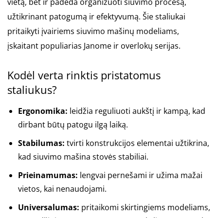
vietą, bet ir padeda organizuoti siuvimo procesą,
užtikrinant patogumą ir efektyvumą. Šie staliukai
pritaikyti įvairiems siuvimo mašinų modeliams,
įskaitant populiarias Janome ir overlokų serijas.
Kodėl verta rinktis pristatomus
staliukus?
Ergonomika:
leidžia reguliuoti aukštį ir kampą, kad
dirbant būtų patogu ilgą laiką.
Stabilumas:
tvirti konstrukcijos elementai užtikrina,
kad siuvimo mašina stovės stabiliai.
Prieinamumas:
lengvai pernešami ir užima mažai
vietos, kai nenaudojami.
Universalumas:
pritaikomi skirtingiems modeliams,