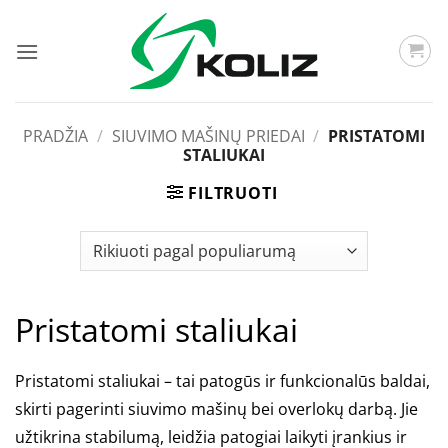
Skip
to
content
PRADŽIA
/
SIUVIMO MAŠINŲ PRIEDAI
/
PRISTATOMI
STALIUKAI
FILTRUOTI
Pristatomi staliukai
Pristatomi staliukai – tai patogūs ir funkcionalūs baldai,
skirti pagerinti siuvimo mašinų bei overlokų darbą. Jie
užtikrina stabilumą, leidžia patogiai laikyti įrankius ir