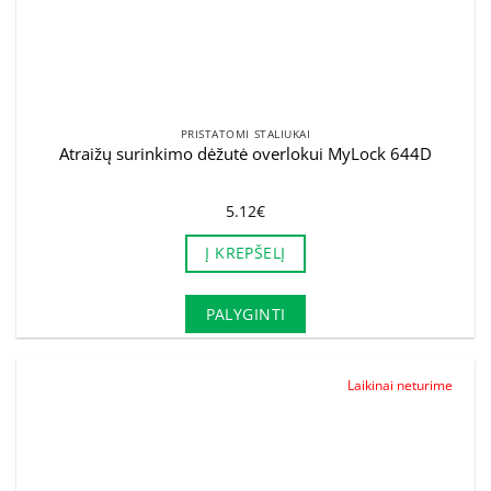
PRISTATOMI STALIUKAI
Atraižų surinkimo dėžutė overlokui MyLock 644D
5.12
€
Į KREPŠELĮ
PALYGINTI
Laikinai neturime