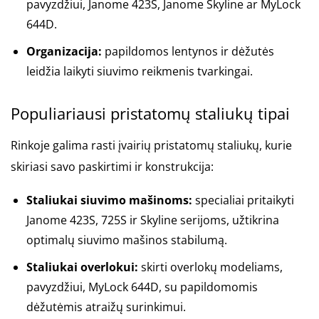
pavyzdžiui, Janome 423S, Janome Skyline ar MyLock
644D.
Organizacija:
papildomos lentynos ir dėžutės
leidžia laikyti siuvimo reikmenis tvarkingai.
Populiariausi pristatomų staliukų tipai
Rinkoje galima rasti įvairių pristatomų staliukų, kurie
skiriasi savo paskirtimi ir konstrukcija:
Staliukai siuvimo mašinoms:
specialiai pritaikyti
Janome 423S, 725S ir Skyline serijoms, užtikrina
optimalų siuvimo mašinos stabilumą.
Staliukai overlokui:
skirti overlokų modeliams,
pavyzdžiui, MyLock 644D, su papildomomis
dėžutėmis atraižų surinkimui.