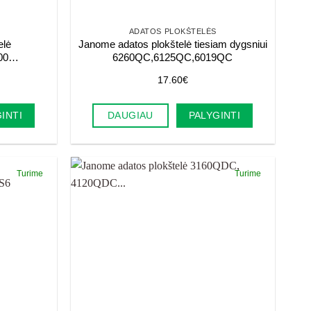
ADATOS PLOKŠTELĖS
elė
Janome adatos plokštelė tiesiam dygsniui
100…
6260QC,6125QC,6019QC
17.60
€
INTI
DAUGIAU
PALYGINTI
Turime
Turime