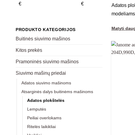
€
€
Adatos plok
modeliams p
Matyti dau
PRODUKTO KATEGORIJOS
Buitinės siuvimo mašinos
Kitos prekės
Pramoninės siuvimo mašinos
Siuvimo mašinų priedai
Adatos siuvimo mašinoms
Atsarginės dalys buitinėms mašinoms
Adatos plokštelės
Lemputės
Peiliai overlokams
Ritelės laikikliai