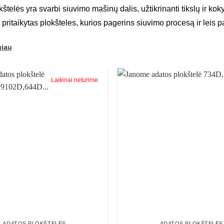
štelės yra svarbi siuvimo mašinų dalis, užtikrinanti tikslų ir k
ritaikytas plokšteles, kurios pagerins siuvimo procesą ir leis pas
giau
Laikinai neturime
ADATOS PLOKŠTELĖS
ADATOS PLOKŠTELĖS