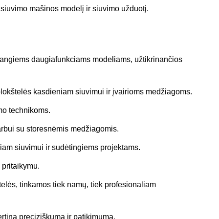
o siuvimo mašinos modelį ir siuvimo užduotį.
ažangiems daugiafunkciams modeliams, užtikrinančios
lokštelės kasdieniam siuvimui ir įvairioms medžiagoms.
imo technikoms.
arbui su storesnėmis medžiagomis.
liam siuvimui ir sudėtingiems projektams.
 pritaikymu.
elės, tinkamos tiek namų, tiek profesionaliam
ertina preciziškumą ir patikimumą.