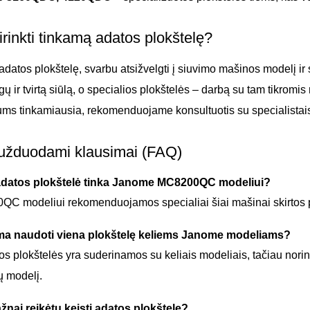
irinkti tinkamą adatos plokštelę?
datos plokštelę, svarbu atsižvelgti į siuvimo mašinos modelį ir 
ygų ir tvirtą siūlą, o specialios plokštelės – darbą su tam tikromi
jums tinkamiausia, rekomenduojame konsultuotis su specialistai
užduodami klausimai (FAQ)
adatos plokštelė tinka Janome MC8200QC modeliui?
C modeliui rekomenduojamos specialiai šiai mašinai skirtos pl
ma naudoti viena plokštelę keliems Janome modeliams?
os plokštelės yra suderinamos su keliais modeliais, tačiau norint 
ų modelį.
žnai reikėtų keisti adatos plokštelę?