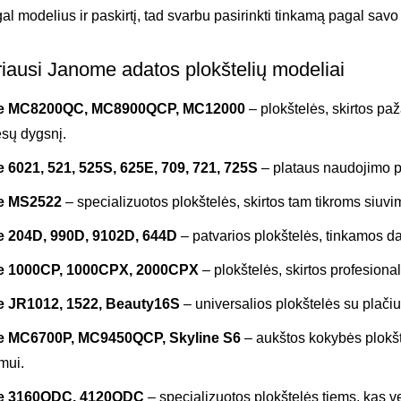
gal modelius ir paskirtį, tad svarbu pasirinkti tinkamą pagal sav
riausi Janome adatos plokštelių modeliai
e MC8200QC, MC8900QCP, MC12000
– plokštelės, skirtos p
iesų dygsnį.
6021, 521, 525S, 625E, 709, 721, 725S
– plataus naudojimo p
e MS2522
– specializuotos plokštelės, skirtos tam tikroms siuv
 204D, 990D, 9102D, 644D
– patvarios plokštelės, tinkamos d
 1000CP, 1000CPX, 2000CPX
– plokštelės, skirtos profesiona
 JR1012, 1522, Beauty16S
– universalios plokštelės su plačiu
 MC6700P, MC9450QCP, Skyline S6
– aukštos kokybės plokšt
mui.
e 3160QDC, 4120QDC
– specializuotos plokštelės tiems, kas v