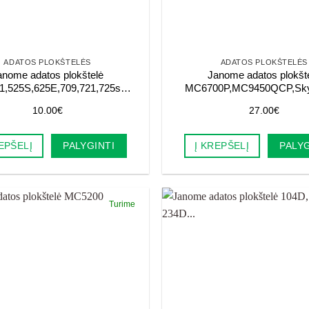
ADATOS PLOKŠTELĖS
ADATOS PLOKŠTELĖS
anome adatos plokštelė
Janome adatos plokšt
21,525S,625E,709,721,725s…
MC6700P,MC9450QCP,Sky
10.00
€
27.00
€
EPŠELĮ
PALYGINTI
Į KREPŠELĮ
PALYG
Turime