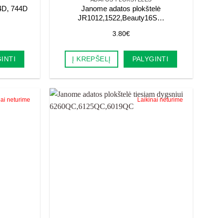
4D, 744D
Janome adatos plokštelė
JR1012,1522,Beauty16S…
3.80
€
INTI
Į KREPŠELĮ
PALYGINTI
nai neturime
Laikinai neturime