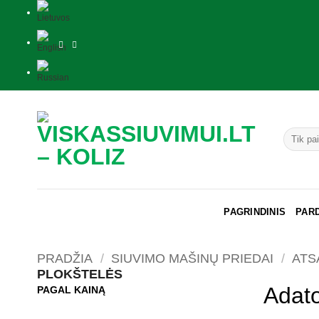
Skip
to
content
Ieškoti:
PAGRINDINIS
PAR
PRADŽIA
/
SIUVIMO MAŠINŲ PRIEDAI
/
ATS
PLOKŠTELĖS
Adato
PAGAL KAINĄ