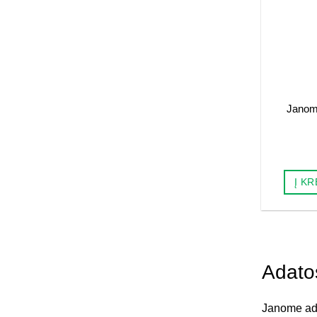
Janom
Į KR
Adato
Janome ada