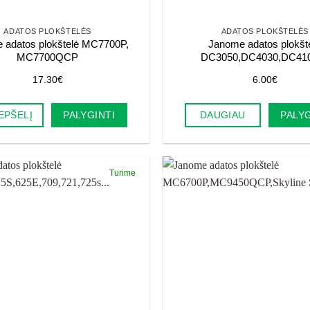
ADATOS PLOKŠTELĖS
ADATOS PLOKŠTELĖS
 adatos plokštelė MC7700P,
Janome adatos plokšt
MC7700QCP
DC3050,DC4030,DC4
17.30
€
6.00
€
EPŠELĮ
PALYGINTI
DAUGIAU
PALYG
Turime