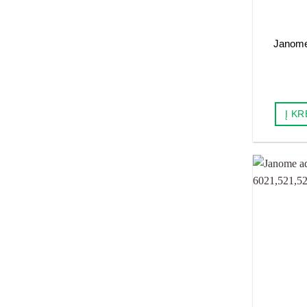
Janome
Į KR