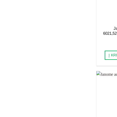
J
6021,5
Į KR