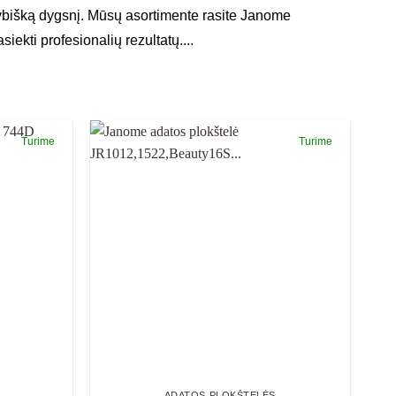
okybišką dygsnį. Mūsų asortimente rasite Janome
iekti profesionalių rezultatų....
Turime
Turime
ADATOS PLOKŠTELĖS