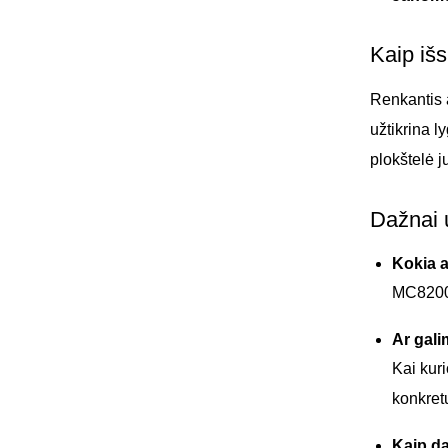
Kaip išs
Renkantis a
užtikrina l
plokštelė 
Dažnai 
Kokia 
MC8200Q
Ar gali
Kai kuri
konkret
Kaip da