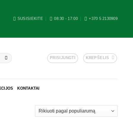
SUSISIEKITE
08:30 - 17:00
+370 5 2130909
PRISIJUNGTI
KREPŠELIS
KCIJOS
KONTAKTAI