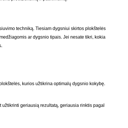
siuvimo techniką. Tiesiam dygsniui skirtos plokštelės
s medžiagomis ar dygsnio tipais. Jei nesate tikri, kokia
s.
okštelės, kurios užtikrina optimalų dygsnio kokybę.
užtikrinti geriausią rezultatą, geriausia rinktis pagal