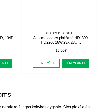
ADATOS PLOKŠTELĖS
4D, 134D,
Janome adatos plokštelė HD1800,
HD2200,18W,23Х,23U…
15.00
€
INTI
Į KREPŠELĮ
PALYGINTI
noms
m nepriekaištingos kokybės dygsnio. Šios plokštelės