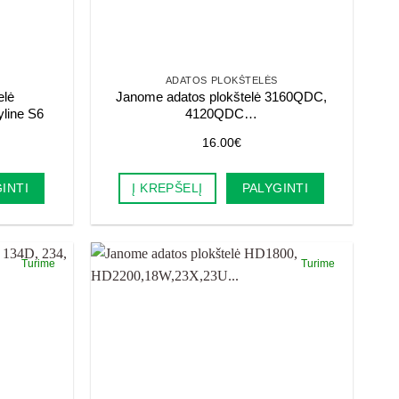
ADATOS PLOKŠTELĖS
elė
Janome adatos plokštelė 3160QDC,
line S6
4120QDC…
16.00
€
INTI
Į KREPŠELĮ
PALYGINTI
Turime
Turime