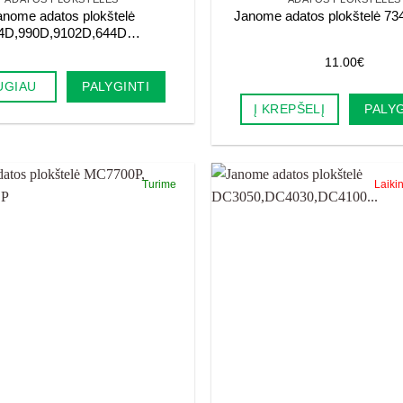
anome adatos plokštelė
Janome adatos plokštelė 73
4D,990D,9102D,644D…
11.00
€
UGIAU
PALYGINTI
Į KREPŠELĮ
PALYG
Turime
Laiki