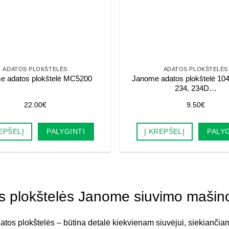
ADATOS PLOKŠTELĖS
ADATOS PLOKŠTELĖS
e adatos plokštelė MC5200
Janome adatos plokštelė 10
234, 234D…
22.00
€
9.50
€
EPŠELĮ
PALYGINTI
Į KREPŠELĮ
PALYG
s plokštelės Janome siuvimo maši
tos plokštelės – būtina detalė kiekvienam siuvėjui, siekiančia