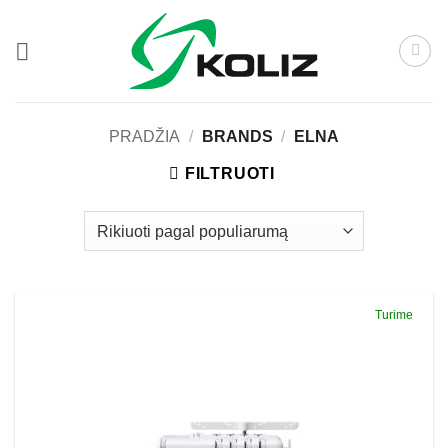
Skip
to
content
PRADŽIA
/
BRANDS
/
ELNA
FILTRUOTI
Turime