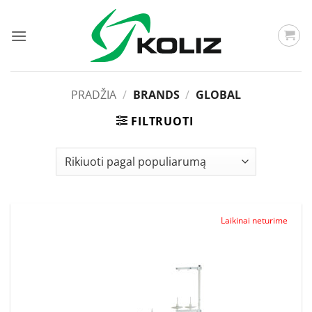
Skip
to
content
PRADŽIA
/
BRANDS
/
GLOBAL
FILTRUOTI
Laikinai neturime