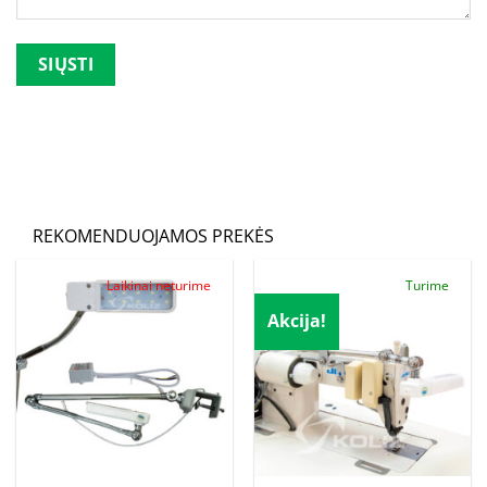
Palikite šį lauką tuščią.
REKOMENDUOJAMOS PREKĖS
Laikinai neturime
Turime
Akcija!