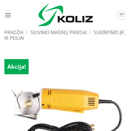
Skip
to
content
PRADŽIA
/
SIUVIMO MAŠINŲ PRIEDAI
/
SUKIRPIMO ĮR.
IR PEILIAI
Akcija!