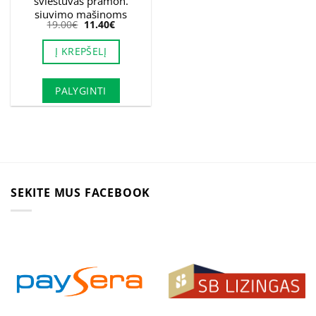
šviestuvas pramon.
siuvimo mašinoms
Original
Current
19.00
€
11.40
€
price
price
was:
is:
Į KREPŠELĮ
19.00€.
11.40€.
PALYGINTI
SEKITE MUS FACEBOOK