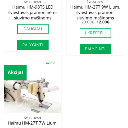
ŠVIESTUVAI
ŠVIESTUVAI
Haimu HM-98TS LED
Haimu HM-27T 9W Lium.
šviestuvas pramoninėms
šviestuvas pramon.
siuvimo mašinoms
siuvimo mašinoms
Original
Current
20.00
€
12.00
€
price
price
DAUGIAU
was:
is:
Į KREPŠELĮ
20.00€.
12.00€.
PALYGINTI
PALYGINTI
Turime
Akcija!
ŠVIESTUVAI
Haimu HM-27T 7W Lium.