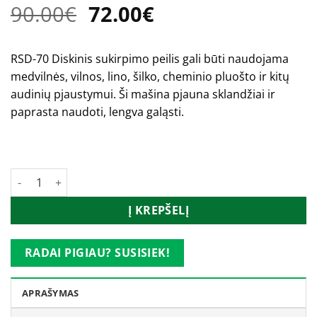
Original
Current
90.00
€
72.00
€
price
price
was:
is:
RSD-70 Diskinis sukirpimo peilis gali būti naudojama
90.00€.
72.00€.
medvilnės, vilnos, lino, šilko, cheminio pluošto ir kitų
audinių pjaustymui.
Ši mašina pjauna sklandžiai ir
paprasta naudoti, lengva galąsti.
Turime
produkto kiekis: DAYANG diskinis sukirpimo peilis
Į KREPŠELĮ
RADAI PIGIAU? SUSISIEK!
APRAŠYMAS