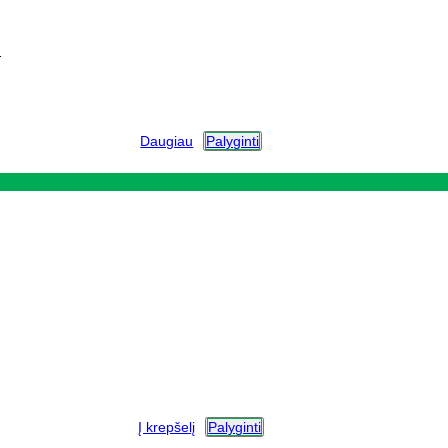
s
Daugiau
Palyginti
Į krepšelį
Palyginti