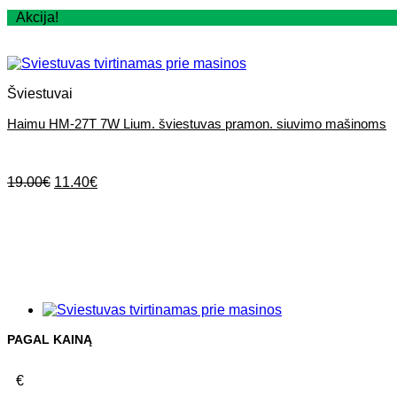
Akcija!
Šviestuvai
Haimu HM-27T 7W Lium. šviestuvas pramon. siuvimo mašinoms
Original
Current
19.00
€
11.40
€
price
price
was:
is:
19.00€.
11.40€.
PAGAL KAINĄ
€