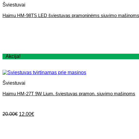
Šviestuvai
Haimu HM-98TS LED šviestuvas pramoninėms siuvimo mašinom
Akcija!
Šviestuvai
Haimu HM-27T 9W Lium. šviestuvas pramon. siuvimo mašinoms
Original
Current
20.00
€
12.00
€
price
price
was:
is:
20.00€.
12.00€.