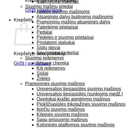
Krepšelyje nėra produktų.
Siuvinėjimo mašinos
Siuvimo mašinų priedai
Grįžti į parduotuvę
Adatos siuvimo mašinoms
Atsarginės dalys buitinėms mašinoms
Krepšelis
Pramoninių mašinų atsarginės dalys
Palenkimo prietaisai
Pedalai
Pėdelės ir siuvimo prietaisai
Pristatomi staliukai
Siūlų stovai
Siuvinėjimo lankeliai
Krepšelyje nėra produktų.
Siuvimo reikmenys
Alyva ir chemija
Grįžti į parduotuvę
Kiti reikmenys
Siūlai
Žirklės
Pramoninės siuvimo mašinos
Universalios tiesiasiūlės siuvimo mašinos
Universalios tiesiasiūlės (sunkioms medž.)
Overlokai-krašto apmėtymo mašinos
Plokščiasiūlės trikotažinės siuvimo mašinos
Įtvirčių siuvimo mašinos
Kilpinės siuvimo mašinos
Sagų prisiuvimo mašinos
Koloninės platformos siuvimo mašinos