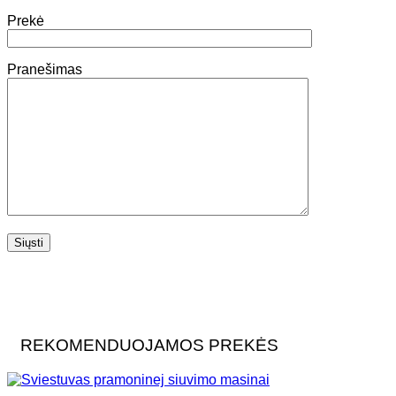
Prekė
Pranešimas
Palikite šį lauką tuščią.
REKOMENDUOJAMOS PREKĖS