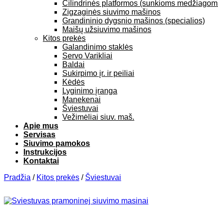
Cilindrinės platformos (sunkioms medžiagom
Zigzaginės siuvimo mašinos
Grandininio dygsnio mašinos (specialios)
Maišų užsiuvimo mašinos
Kitos prekės
Galandinimo staklės
Servo Varikliai
Baldai
Sukirpimo įr. ir peiliai
Kėdės
Lyginimo įranga
Manekenai
Šviestuvai
Vežimėliai siuv. maš.
Apie mus
Servisas
Siuvimo pamokos
Instrukcijos
Kontaktai
Pradžia
/
Kitos prekės
/
Šviestuvai