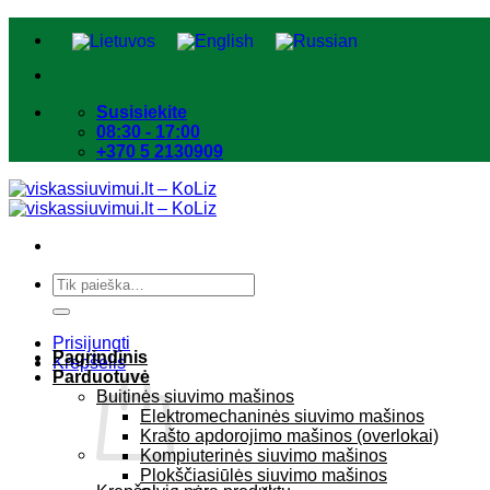
Skip
to
content
Susisiekite
08:30 - 17:00
+370 5 2130909
Ieškoti:
Prisijungti
Pagrindinis
Krepšelis
Parduotuvė
Buitinės siuvimo mašinos
Elektromechaninės siuvimo mašinos
Krašto apdorojimo mašinos (overlokai)
Kompiuterinės siuvimo mašinos
Plokščiasiūlės siuvimo mašinos