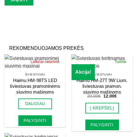
Palikite šį lauką tuščią.
REKOMENDUOJAMOS PREKĖS
Laikinai neturime
Turime
Akcija!
ŠVIESTUVAI
ŠVIESTUVAI
Haimu HM-98TS LED
Haimu HM-27T 9W Lium.
šviestuvas pramoninėms
šviestuvas pramon.
siuvimo mašinoms
siuvimo mašinoms
Original
Current
20.00
€
12.00
€
price
price
DAUGIAU
was:
is:
Į KREPŠELĮ
20.00€.
12.00€.
PALYGINTI
PALYGINTI