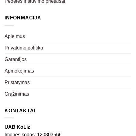
Pėdelės ir siuvimo prietaisai
INFORMACIJA
Apie mus
Privatumo politika
Garantijos
Apmokėjimas
Pristatymas
Grąžinimas
KONTAKTAI
UAB KoLiz
Įmonės kodas: 120803566