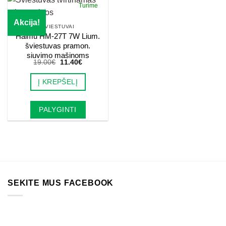
Turime
Akcija!
ŠVIESTUVAI
Haimu HM-27T 7W Lium.
šviestuvas pramon.
siuvimo mašinoms
Original
Current
19.00
€
11.40
€
price
price
was:
is:
Į KREPŠELĮ
19.00€.
11.40€.
PALYGINTI
SEKITE MUS FACEBOOK