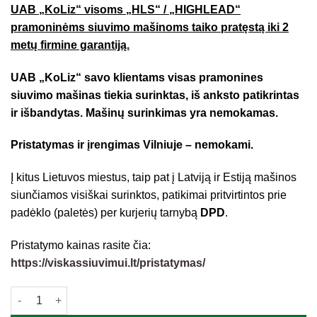
UAB „KoLiz“ visoms „HLS“ / „HIGHLEAD“
pramoninėms siuvimo mašinoms taiko pratęstą iki 2
metų firmine garantiją.
UAB „KoLiz“ savo klientams visas pramonines
siuvimo mašinas tiekia surinktas, iš anksto patikrintas
ir išbandytas. Mašinų surinkimas yra nemokamas.
Pristatymas ir įrengimas Vilniuje – nemokami.
Į kitus Lietuvos miestus, taip pat į Latviją ir Estiją mašinos
siunčiamos visiškai surinktos, patikimai pritvirtintos prie
padėklo (paletės) per kurjerių tarnybą
DPD
.
Pristatymo kainas rasite čia:
https://viskassiuvimui.lt/pristatymas/
produkto kiekis: HIGHLEAD/HLS GM900-5Z 5-siūlų krašto apm. siu