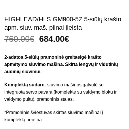
HIGHLEAD/HLS GM900-5Z 5-siūlų krašto
apm. siuv. maš. pilnai įleista
Original
Current
760.00
€
684.00
€
price
price
was:
is:
2-adatos,5-siūlų pramoninė greitaeigė krašto
760.00€.
684.00€.
apmėtymo siuvimo mašina. Skirta lengvų ir vidutinių
audinių siuvimui.
Komplektą sudaro
:
siuvimo mašinos galvutė su
integruota servo pavara (komplekte su valdymo bloku ir
valdymo pultu), pramoninis stalas.
*Pramoninis šviestuvas skirtas siuvimo mašinai į
komplektą neįeina.