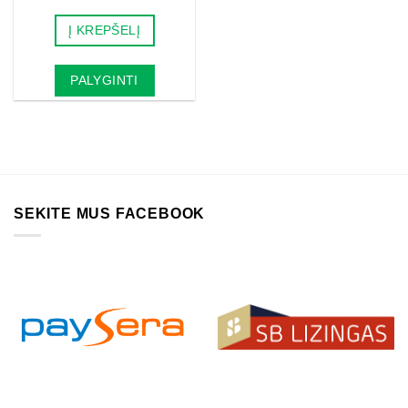
price
price
was:
is:
Į KREPŠELĮ
19.00€.
11.40€.
PALYGINTI
SEKITE MUS FACEBOOK