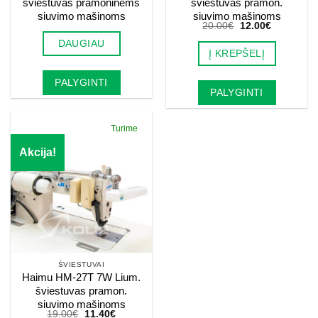
šviestuvas pramoninėms
šviestuvas pramon.
siuvimo mašinoms
siuvimo mašinoms
Original
Current
20.00
€
12.00
€
price
price
DAUGIAU
was:
is:
Į KREPŠELĮ
20.00€.
12.00€.
PALYGINTI
PALYGINTI
Turime
Akcija!
ŠVIESTUVAI
Haimu HM-27T 7W Lium.
šviestuvas pramon.
siuvimo mašinoms
Original
Current
19.00
€
11.40
€