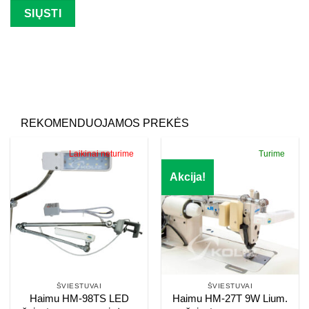
Palikite šį lauką tuščią.
REKOMENDUOJAMOS PREKĖS
Laikinai neturime
Turime
Akcija!
ŠVIESTUVAI
ŠVIESTUVAI
Haimu HM-98TS LED
Haimu HM-27T 9W Lium.