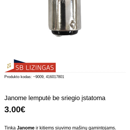
Produkto kodas:
~9009, 416017801
Janome lemputė be sriegio įstatoma
3.00
€
Tinka
Janome
ir kitiems siuvimo mašinų gamintojams.