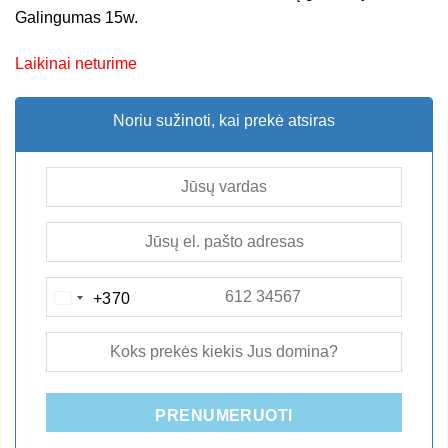
Galingumas 15w.
Laikinai neturime
Noriu sužinoti, kai prekė atsiras
+370
LITHUANIA
+370
PRENUMERUOTI