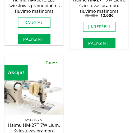
šviestuvas pramoninėms
šviestuvas pramon.
siuvimo mašinoms
siuvimo mašinoms
Original
Current
20.00
€
12.00
€
price
price
DAUGIAU
was:
is:
Į KREPŠELĮ
20.00€.
12.00€.
PALYGINTI
PALYGINTI
Turime
Akcija!
ŠVIESTUVAI
Haimu HM-27T 7W Lium.
šviestuvas pramon.