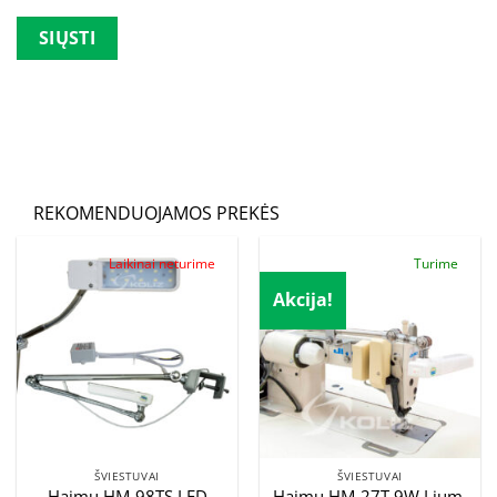
Palikite šį lauką tuščią.
REKOMENDUOJAMOS PREKĖS
Laikinai neturime
Turime
Akcija!
ŠVIESTUVAI
ŠVIESTUVAI
Haimu HM-98TS LED
Haimu HM-27T 9W Lium.