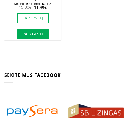
siuvimo mašinoms
Original
Current
19.00
€
11.40
€
price
price
was:
is:
Į KREPŠELĮ
19.00€.
11.40€.
PALYGINTI
SEKITE MUS FACEBOOK