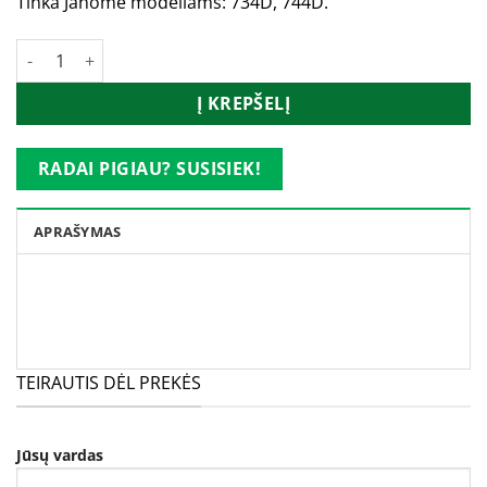
Tinka Janome modeliams: 734D, 744D.
produkto kiekis: Janome 744D viršutinis peilis 794026004
Į KREPŠELĮ
RADAI PIGIAU? SUSISIEK!
APRAŠYMAS
TEIRAUTIS DĖL PREKĖS
Jūsų vardas