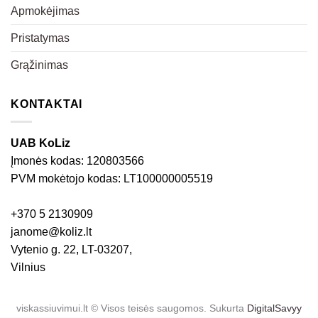
Apmokėjimas
Pristatymas
Grąžinimas
KONTAKTAI
UAB KoLiz
Įmonės kodas: 120803566
PVM mokėtojo kodas: LT100000005519
+370 5 2130909
janome@koliz.lt
Vytenio g. 22, LT-03207,
Vilnius
viskassiuvimui.lt © Visos teisės saugomos. Sukurta
DigitalSavyy