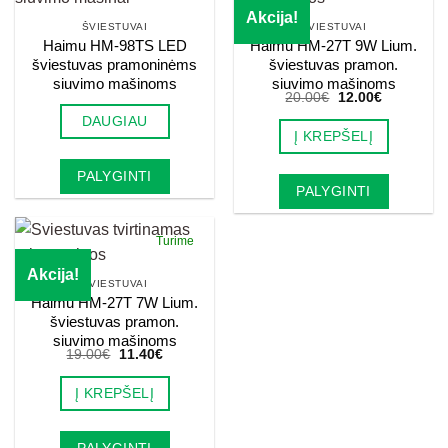
Akcija!
ŠVIESTUVAI
ŠVIESTUVAI
Haimu HM-98TS LED
Haimu HM-27T 9W Lium.
šviestuvas pramoninėms
šviestuvas pramon.
siuvimo mašinoms
siuvimo mašinoms
Original
Current
20.00
€
12.00
€
price
price
DAUGIAU
was:
is:
Į KREPŠELĮ
20.00€.
12.00€.
PALYGINTI
PALYGINTI
Turime
Akcija!
ŠVIESTUVAI
Haimu HM-27T 7W Lium.
šviestuvas pramon.
siuvimo mašinoms
Original
Current
19.00
€
11.40
€
price
price
was:
is:
Į KREPŠELĮ
19.00€.
11.40€.
PALYGINTI