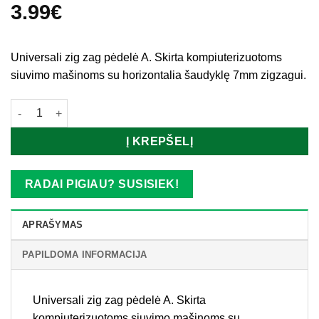
3.99
€
Universali zig zag pėdelė A. Skirta kompiuterizuotoms
siuvimo mašinoms su horizontalia šaudyklę 7mm zigzagui.
produkto kiekis: Janome zig zag pėdelė (horizontaliai šaudykle
Į KREPŠELĮ
RADAI PIGIAU? SUSISIEK!
APRAŠYMAS
PAPILDOMA INFORMACIJA
Universali zig zag pėdelė A. Skirta
kompiuterizuotoms siuvimo mašinoms su