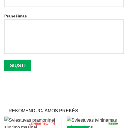
Pranešimas
Palikite šį lauką tuščią.
REKOMENDUOJAMOS PREKĖS
Laikinai neturime
Turime