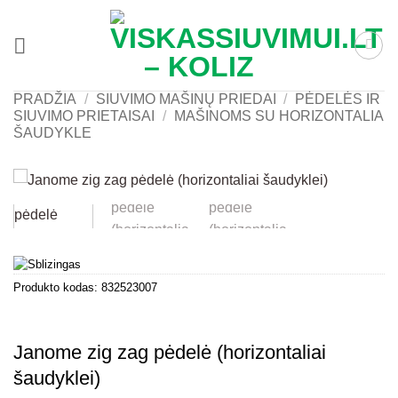
Skip
to
content
PRADŽIA
/
SIUVIMO MAŠINŲ PRIEDAI
/
PĖDELĖS IR
SIUVIMO PRIETAISAI
/
MAŠINOMS SU HORIZONTALIA
ŠAUDYKLE
Produkto kodas:
832523007
Janome zig zag pėdelė (horizontaliai
šaudyklei)