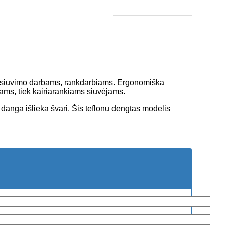
 ir siuvimo darbams, rankdarbiams. Ergonomiška
iams, tiek kairiarankiams siuvėjams.
nė danga išlieka švari. Šis teflonu dengtas modelis