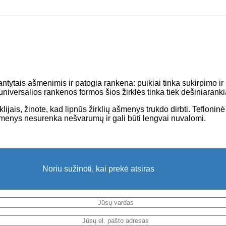
dantytais ašmenimis ir patogia rankena: puikiai tinka sukirpimo
universalios rankenos formos šios žirklės tinka tiek dešiniarank
klijais, žinote, kad lipnūs žirklių ašmenys trukdo dirbti. Tefloni
 ašmenys nesurenka nešvarumų ir gali būti lengvai nuvalomi.
Noriu sužinoti, kai prekė atsiras