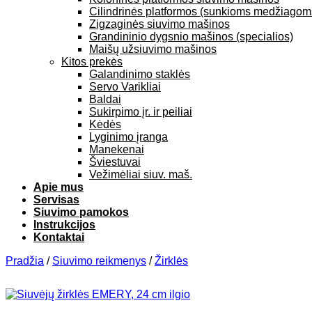
Cilindrinės platformos (sunkioms medžiagom
Zigzaginės siuvimo mašinos
Grandininio dygsnio mašinos (specialios)
Maišų užsiuvimo mašinos
Kitos prekės
Galandinimo staklės
Servo Varikliai
Baldai
Sukirpimo įr. ir peiliai
Kėdės
Lyginimo įranga
Manekenai
Šviestuvai
Vežimėliai siuv. maš.
Apie mus
Servisas
Siuvimo pamokos
Instrukcijos
Kontaktai
Pradžia
/
Siuvimo reikmenys
/
Žirklės