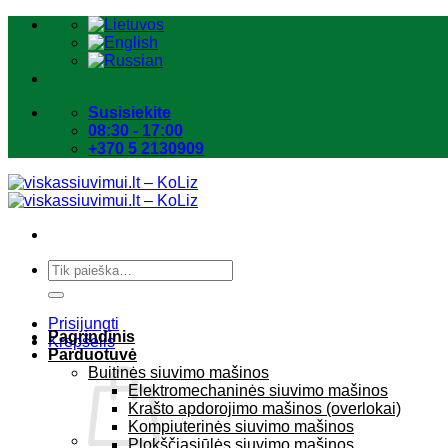
Skip
to
content
Susisiekite
08:30 - 17:00
+370 5 2130909
Ieškoti:
Prisijungti
Pagrindinis
Krepšelis
Parduotuvė
Buitinės siuvimo mašinos
Elektromechaninės siuvimo mašinos
Krašto apdorojimo mašinos (overlokai)
Kompiuterinės siuvimo mašinos
Plokščiasiūlės siuvimo mašinos