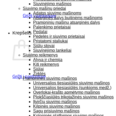
Siuvinėjimo mašinos
Siuvimo mašinų priedai
Adatos siuvimo mašinoms
Grįžti į parduotuvę
Atsarginės dalys buitinėms mašinoms
Pramoninių mašinų atsarginės dalys
Palenkimo prietaisai
Pedalai
Krepšelis
Pėdelės ir siuvimo prietaisai
Pristatomi staliukai
Siūlų stovai
Siuvinėjimo lankeliai
Siuvimo reikmenys
Alyva ir chemija
Kiti reikmenys
Siūlai
Žirklės
Grįžti į parduotuvę
Pramoninės siuvimo mašinos
Universalios tiesiasiūlės siuvimo mašinos
Universalios tiesiasiūlės (sunkioms medž.)
Overlokai-krašto apmėtymo mašinos
Plokščiasiūlės trikotažinės siuvimo mašinos
Įtvirčių siuvimo mašinos
Kilpinės siuvimo mašinos
Sagų prisiuvimo mašinos
Koloninės platformos siuvimo mašinos