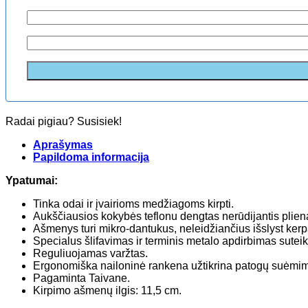
Radai pigiau? Susisiek!
Aprašymas
Papildoma informacija
Ypatumai:
Tinka odai ir įvairioms medžiagoms kirpti.
Aukščiausios kokybės teflonu dengtas nerūdijantis plien
Ašmenys turi mikro-dantukus, neleidžiančius išslyst ker
Specialus šlifavimas ir terminis metalo apdirbimas suteik
Reguliuojamas varžtas.
Ergonomiška nailoninė rankena užtikrina patogų suėmim
Pagaminta Taivane.
Kirpimo ašmenų ilgis: 11,5 cm.