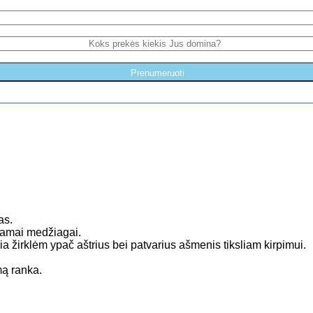
Prenumeruoti
as.
pamai medžiagai.
ia žirklėm ypač aštrius bei patvarius ašmenis tiksliam kirpimui.
ą ranka.