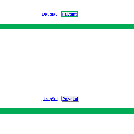
Daugiau
Palyginti
Į krepšelį
Palyginti