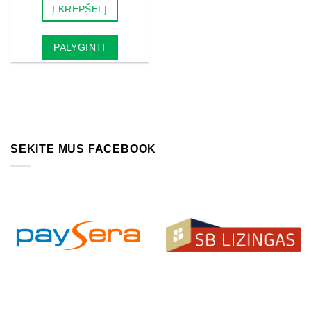
Į KREPŠELĮ
19.00€.
11.40€.
PALYGINTI
SEKITE MUS FACEBOOK