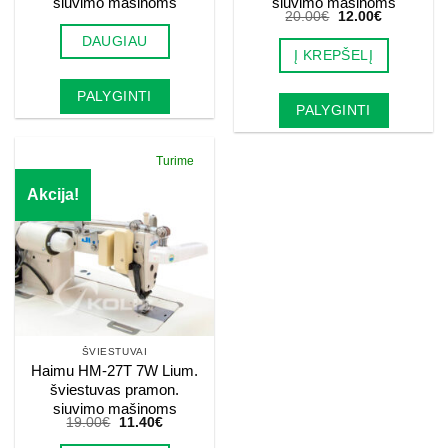
siuvimo mašinoms
siuvimo mašinoms
Original
Current
20.00
€
12.00
€
price
price
DAUGIAU
was:
is:
Į KREPŠELĮ
20.00€.
12.00€.
PALYGINTI
PALYGINTI
Turime
Akcija!
ŠVIESTUVAI
Haimu HM-27T 7W Lium.
šviestuvas pramon.
siuvimo mašinoms
Original
Current
19.00
€
11.40
€
price
price
was:
is: