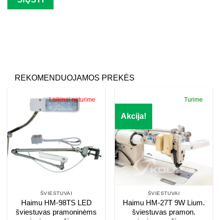
Palikite šį lauką tuščią.
REKOMENDUOJAMOS PREKĖS
Laikinai neturime
Turime
Akcija!
ŠVIESTUVAI
ŠVIESTUVAI
Haimu HM-98TS LED
Haimu HM-27T 9W Lium.
šviestuvas pramoninėms
šviestuvas pramon.