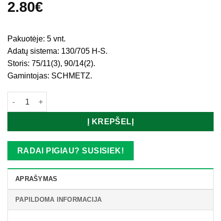
2.80
€
Pakuotėje: 5 vnt.
Adatų sistema: 130/705 H-S.
Storis: 75/11(3), 90/14(2).
Gamintojas: SCHMETZ.
produkto kiekis: Adatos trikotažinės (elastiniams audiniams) - s
Į KREPŠELĮ
RADAI PIGIAU? SUSISIEK!
APRAŠYMAS
PAPILDOMA INFORMACIJA