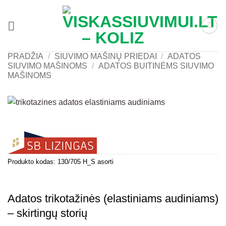
Skip
to
content
PRADŽIA
/
SIUVIMO MAŠINŲ PRIEDAI
/
ADATOS
SIUVIMO MAŠINOMS
/
ADATOS BUITINĖMS SIUVIMO
MAŠINOMS
Produkto kodas:
130/705 H_S asorti
Adatos trikotažinės (elastiniams audiniams)
– skirtingų storių