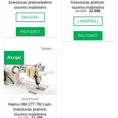
šviestuvas pramoninėms
šviestuvas pramon.
siuvimo mašinoms
siuvimo mašinoms
Original
Current
20.00
€
12.00
€
price
price
DAUGIAU
was:
is:
Į KREPŠELĮ
20.00€.
12.00€.
PALYGINTI
PALYGINTI
Turime
Akcija!
ŠVIESTUVAI
Haimu HM-27T 7W Lium.
šviestuvas pramon.
siuvimo mašinoms
Original
Current
19.00
€
11.40
€