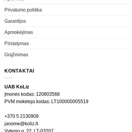
Privatumo politika
Garantijos
Apmokėjimas
Pristatymas
Grąžinimas
KONTAKTAI
UAB KoLiz
Įmonės kodas: 120803566
PVM mokėtojo kodas: LT100000005519
+370 5 2130909
janome@koliz.lt
Vytenio g. 22, LT-03207,