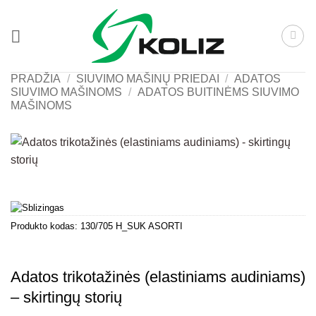
Skip
to
content
PRADŽIA
/
SIUVIMO MAŠINŲ PRIEDAI
/
ADATOS
SIUVIMO MAŠINOMS
/
ADATOS BUITINĖMS SIUVIMO
MAŠINOMS
Produkto kodas:
130/705 H_SUK ASORTI
Adatos trikotažinės (elastiniams audiniams)
– skirtingų storių