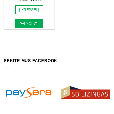
price
price
was:
is:
Į KREPŠELĮ
19.00€.
11.40€.
PALYGINTI
SEKITE MUS FACEBOOK