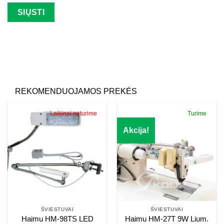
Palikite šį lauką tuščią.
REKOMENDUOJAMOS PREKĖS
Laikinai neturime
Turime
Akcija!
ŠVIESTUVAI
ŠVIESTUVAI
Haimu HM-98TS LED
Haimu HM-27T 9W Lium.