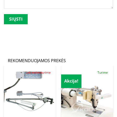
Palikite šį lauką tuščią.
REKOMENDUOJAMOS PREKĖS
Laikinai neturime
Turime
Akcija!