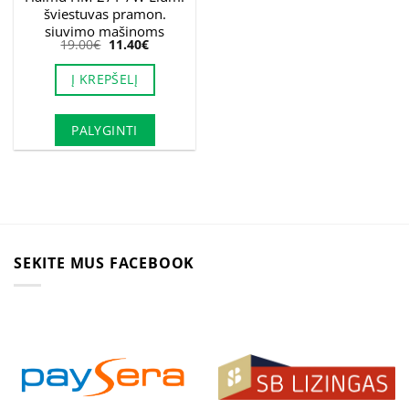
šviestuvas pramon.
siuvimo mašinoms
Original
Current
19.00
€
11.40
€
price
price
was:
is:
Į KREPŠELĮ
19.00€.
11.40€.
PALYGINTI
SEKITE MUS FACEBOOK