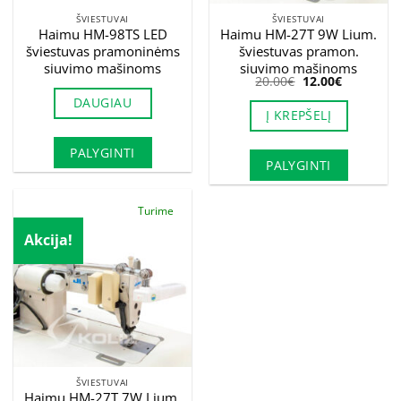
ŠVIESTUVAI
ŠVIESTUVAI
Haimu HM-98TS LED
Haimu HM-27T 9W Lium.
šviestuvas pramoninėms
šviestuvas pramon.
siuvimo mašinoms
siuvimo mašinoms
Original
Current
20.00
€
12.00
€
price
price
DAUGIAU
was:
is:
Į KREPŠELĮ
20.00€.
12.00€.
PALYGINTI
PALYGINTI
Turime
Akcija!
ŠVIESTUVAI
Haimu HM-27T 7W Lium.