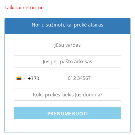
Laikinai neturime
Noriu sužinoti, kai prekė atsiras
+370
LITHUANIA
+370
PRENUMERUOTI