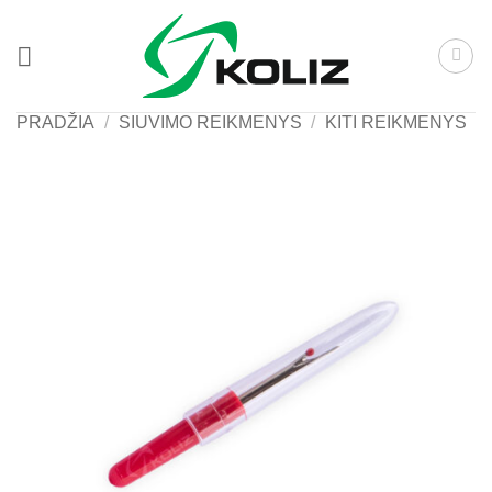
Skip
to
content
PRADŽIA
/
SIUVIMO REIKMENYS
/
KITI REIKMENYS