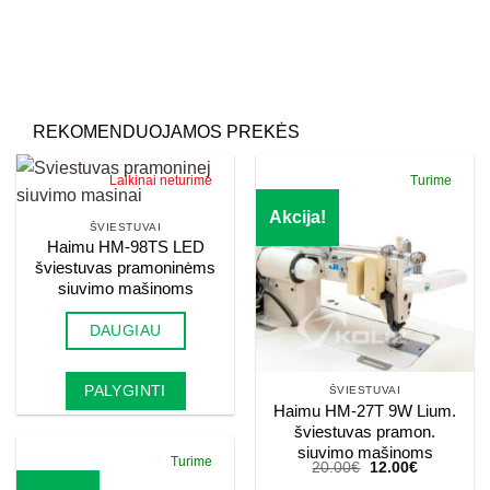
Palikite šį lauką tuščią.
REKOMENDUOJAMOS PREKĖS
Laikinai neturime
Turime
Akcija!
ŠVIESTUVAI
Haimu HM-98TS LED
šviestuvas pramoninėms
siuvimo mašinoms
DAUGIAU
PALYGINTI
ŠVIESTUVAI
Haimu HM-27T 9W Lium.
šviestuvas pramon.
siuvimo mašinoms
Turime
Original
Current
20.00
€
12.00
€
price
price