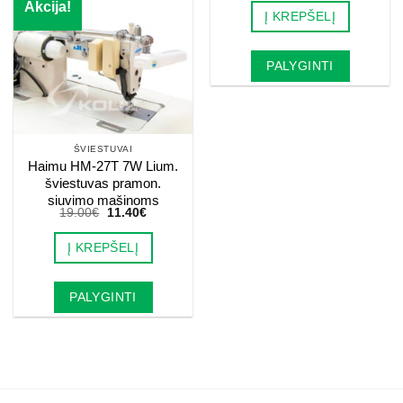
was:
is:
Akcija!
Į KREPŠELĮ
20.00€.
12.00€.
PALYGINTI
ŠVIESTUVAI
Haimu HM-27T 7W Lium.
šviestuvas pramon.
siuvimo mašinoms
Original
Current
19.00
€
11.40
€
price
price
was:
is:
Į KREPŠELĮ
19.00€.
11.40€.
PALYGINTI