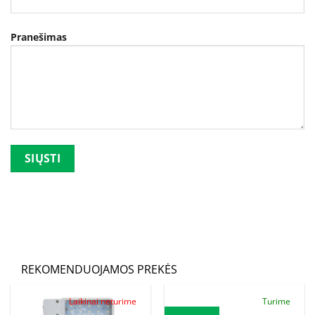
Pranešimas
Palikite šį lauką tuščią.
REKOMENDUOJAMOS PREKĖS
Laikinai neturime
Turime