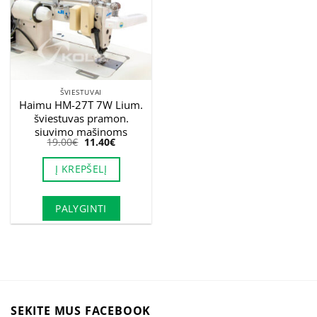
ŠVIESTUVAI
Haimu HM-27T 7W Lium.
šviestuvas pramon.
siuvimo mašinoms
Original
Current
19.00
€
11.40
€
price
price
was:
is:
Į KREPŠELĮ
19.00€.
11.40€.
PALYGINTI
SEKITE MUS FACEBOOK