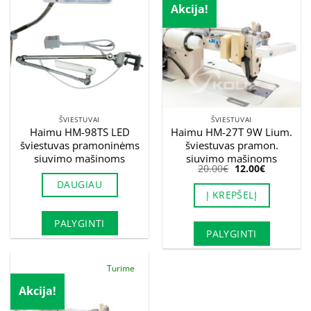
Akcija!
ŠVIESTUVAI
ŠVIESTUVAI
Haimu HM-98TS LED
Haimu HM-27T 9W Lium.
šviestuvas pramoninėms
šviestuvas pramon.
siuvimo mašinoms
siuvimo mašinoms
Original
Current
20.00
€
12.00
€
price
price
DAUGIAU
was:
is:
Į KREPŠELĮ
20.00€.
12.00€.
PALYGINTI
PALYGINTI
Turime
Akcija!