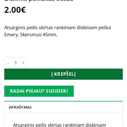
2.00
€
Atsarginis peilis skirtas rankiniam diskiniam peiliui
Emery. Skersmuo 45mm.
Turime
produkto kiekis: Diskinis peiliukas tiesus
Į KREPŠELĮ
RADAI PIGIAU? SUSISIEK!
APRAŠYMAS
Atsarginis peilis skirtas rankiniam diskiniam