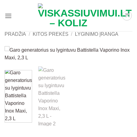
Skip
to
content
PRADŽIA
/
KITOS PREKĖS
/
LYGINIMO ĮRANGA