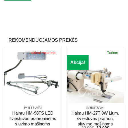
Palikite šį lauką tuščią.
REKOMENDUOJAMOS PREKĖS
Laikinai neturime
Turime
Akcija!
ŠVIESTUVAI
ŠVIESTUVAI
Haimu HM-98TS LED
Haimu HM-27T 9W Lium.
šviestuvas pramoninėms
šviestuvas pramon.
siuvimo mašinoms
siuvimo mašinoms
Original
Current
20.00
€
12.00
€