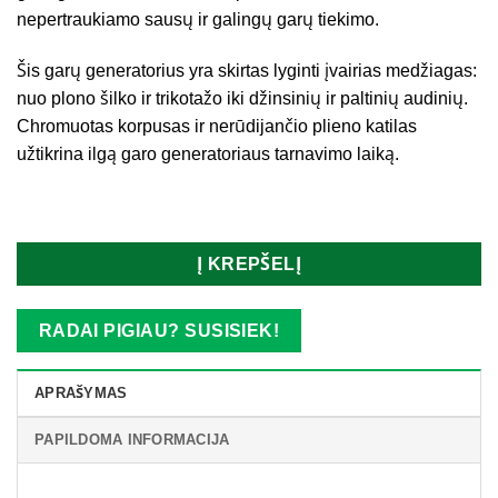
nepertraukiamo sausų ir galingų garų tiekimo.
Šis garų generatorius yra skirtas lyginti įvairias medžiagas:
nuo plono šilko ir trikotažo iki džinsinių ir paltinių audinių.
Chromuotas korpusas ir nerūdijančio plieno katilas
užtikrina ilgą garo generatoriaus tarnavimo laiką.
Turime
Į KREPŠELĮ
RADAI PIGIAU? SUSISIEK!
APRAŠYMAS
PAPILDOMA INFORMACIJA