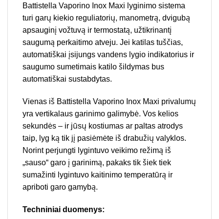
Battistella Vaporino Inox Maxi lyginimo sistema
turi garų kiekio reguliatorių, manometrą, dvigubą
apsauginį vožtuvą ir termostatą, užtikrinantį
saugumą perkaitimo atveju. Jei katilas tuščias,
automatiškai įsijungs vandens lygio indikatorius ir
saugumo sumetimais katilo šildymas bus
automatiškai sustabdytas.
Vienas iš Battistella Vaporino Inox Maxi privalumų
yra vertikalaus garinimo galimybė. Vos kelios
sekundės – ir jūsų kostiumas ar paltas atrodys
taip, lyg ką tik jį pasiėmėte iš drabužių valyklos.
Norint perjungti lygintuvo veikimo režimą iš
„sauso“ garo į garinimą, pakaks tik šiek tiek
sumažinti lygintuvo kaitinimo temperatūrą ir
apriboti garo gamybą.
Techniniai duomenys: