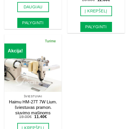
price
price
DAUGIAU
was:
is:
Į KREPŠELĮ
20.00€.
12.00€.
PALYGINTI
PALYGINTI
Turime
Akcija!
ŠVIESTUVAI
Haimu HM-27T 7W Lium.
šviestuvas pramon.
siuvimo mašinoms
Original
Current
19.00
€
11.40
€
price
price
was:
is:
Į KREPŠELĮ
19.00€.
11.40€.