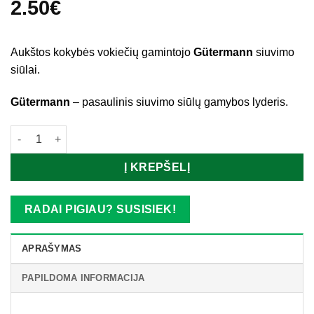
2.50
€
Aukštos kokybės vokiečių gamintojo
Gütermann
siuvimo
siūlai.
Gütermann
– pasaulinis siuvimo siūlų gamybos lyderis.
produkto kiekis: Gütermann siūlai_32074
Į KREPŠELĮ
RADAI PIGIAU? SUSISIEK!
APRAŠYMAS
PAPILDOMA INFORMACIJA