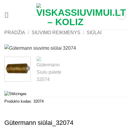
Skip
to
content
PRADŽIA
/
SIUVIMO REIKMENYS
/
SIŪLAI
Produkto kodas:
32074
Gütermann siūlai_32074