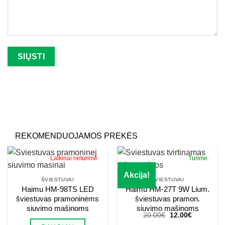
Palikite šį lauką tuščią.
REKOMENDUOJAMOS PREKĖS
Laikinai neturime
Turime
Akcija!
ŠVIESTUVAI
ŠVIESTUVAI
Haimu HM-98TS LED
Haimu HM-27T 9W Lium.
šviestuvas pramoninėms
šviestuvas pramon.
siuvimo mašinoms
siuvimo mašinoms
Original
Current
20.00
€
12.00
€
price
price