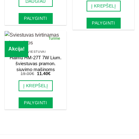
DAUGIAU
was:
is:
Į KREPŠELĮ
20.00€.
12.00€.
PALYGINTI
PALYGINTI
Turime
Akcija!
ŠVIESTUVAI
Haimu HM-27T 7W Lium.
šviestuvas pramon.
siuvimo mašinoms
Original
Current
19.00
€
11.40
€
price
price
was:
is:
Į KREPŠELĮ
19.00€.
11.40€.
PALYGINTI