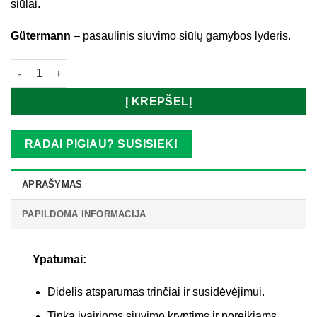
siūlai.
Gütermann
– pasaulinis siuvimo siūlų gamybos lyderis.
produkto kiekis: Gütermann siūlai_32109
Į KREPŠELĮ
RADAI PIGIAU? SUSISIEK!
APRAŠYMAS
PAPILDOMA INFORMACIJA
Ypatumai:
Didelis atsparumas trinčiai ir susidėvėjimui.
Tinka įvairioms siuvimo kryptims ir poreikiams.