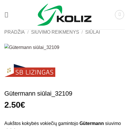
Skip
to
content
PRADŽIA
/
SIUVIMO REIKMENYS
/
SIŪLAI
Gütermann siūlai_32109
2.50
€
Aukštos kokybės vokiečių gamintojo
Gütermann
siuvimo