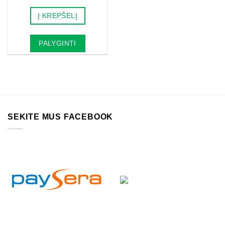
price
price
was:
is:
Į KREPŠELĮ
19.00€.
11.40€.
PALYGINTI
SEKITE MUS FACEBOOK