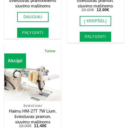
šviestuvas pramoninėms
šviestuvas pramon.
siuvimo mašinoms
siuvimo mašinoms
Original
Current
20.00
€
12.00
€
price
price
DAUGIAU
was:
is:
Į KREPŠELĮ
20.00€.
12.00€.
PALYGINTI
PALYGINTI
Turime
Akcija!
ŠVIESTUVAI
Haimu HM-27T 7W Lium.
šviestuvas pramon.
siuvimo mašinoms
Original
Current
19.00
€
11.40
€