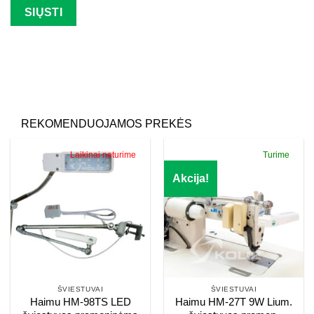
Palikite šį lauką tuščią.
REKOMENDUOJAMOS PREKĖS
Laikinai neturime
Turime
Akcija!
ŠVIESTUVAI
ŠVIESTUVAI
Haimu HM-98TS LED
Haimu HM-27T 9W Lium.