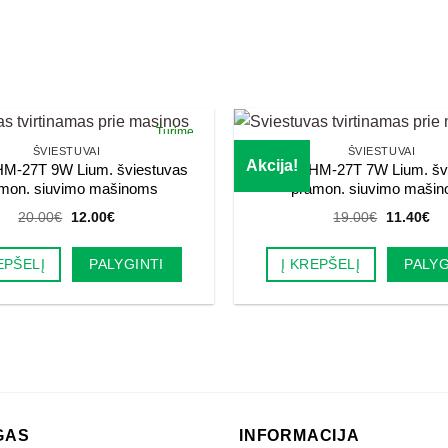
Turime
ŠVIESTUVAI
ŠVIESTUVAI
Akcija!
M-27T 9W Lium. šviestuvas
Haimu HM-27T 7W Lium. šv
mon. siuvimo mašinoms
pramon. siuvimo maši
Original
Current
Original
Cu
20.00
€
12.00
€
19.00
€
11.40
€
price
price
price
pri
was:
is:
was:
is:
20.00€.
12.00€.
19.00€.
11
EPŠELĮ
PALYGINTI
Į KREPŠELĮ
PALYG
GAS
INFORMACIJA