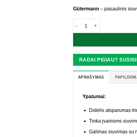
Gütermann
– pasaulinis siuv
produkto kiekis: Güterman
RADAI PIGIAU? SUSISI
APRAŠYMAS
PAPILDOM
Ypatumai:
Didelis atsparumas trin
Tinka įvairioms siuvim
Galimas siuvimas su 