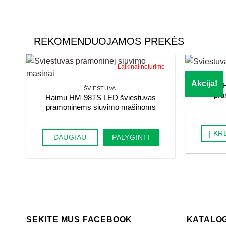
REKOMENDUOJAMOS PREKĖS
Laikinai neturime
Akcija!
Haimu H
ŠVIESTUVAI
pra
Haimu HM-98TS LED šviestuvas
pramoninėms siuvimo mašinoms
Į KR
DAUGIAU
PALYGINTI
SEKITE MUS FACEBOOK
KATALO