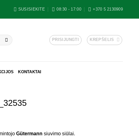
SUSISIEKITE
08:30 - 17:00
+370 5 2130909
PRISIJUNGTI
KREPŠELIS
KCIJOS
KONTAKTAI
i_32535
mintojo
Gütermann
siuvimo siūlai.