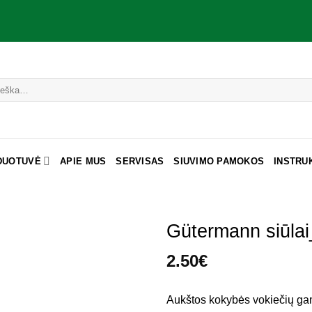
DUOTUVĖ
APIE MUS
SERVISAS
SIUVIMO PAMOKOS
INSTRU
Gütermann siūla
2.50
€
Aukštos kokybės vokiečių ga