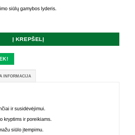
imo siūlų gamybos lyderis.
n siūlai_32535
Į KREPŠELĮ
EK!
A INFORMACIJA
čiai ir susidėvėjimui.
o kryptims ir poreikiams.
mažu siūlo įtempimu.