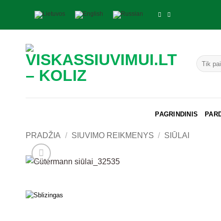
Skip
to
content
Ieškoti:
PAGRINDINIS
PAR
PRADŽIA
/
SIUVIMO REIKMENYS
/
SIŪLAI