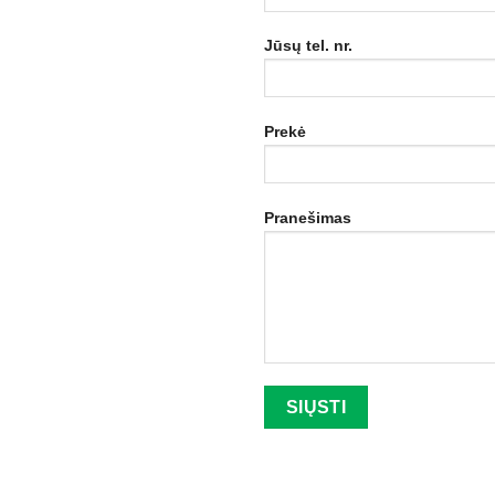
Jūsų tel. nr.
Prekė
Pranešimas
Palikite šį lauką tuščią.