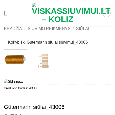
Skip
to
content
PRADŽIA
/
SIUVIMO REIKMENYS
/
SIŪLAI
Produkto kodas:
43006
Gütermann siūlai_43006