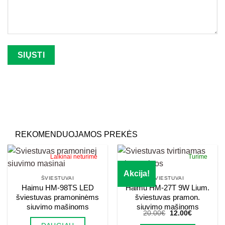
Palikite šį lauką tuščią.
REKOMENDUOJAMOS PREKĖS
Laikinai neturime
Turime
Akcija!
ŠVIESTUVAI
ŠVIESTUVAI
Haimu HM-98TS LED
Haimu HM-27T 9W Lium.
šviestuvas pramoninėms
šviestuvas pramon.
siuvimo mašinoms
siuvimo mašinoms
Original
Current
20.00
€
12.00
€
price
price