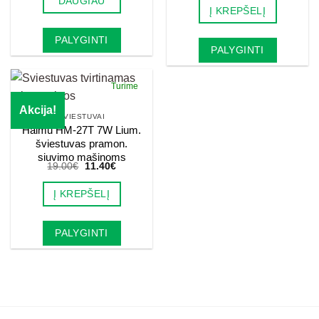
DAUGIAU
was:
is:
Į KREPŠELĮ
20.00€.
12.00€.
PALYGINTI
PALYGINTI
Turime
Akcija!
ŠVIESTUVAI
Haimu HM-27T 7W Lium.
šviestuvas pramon.
siuvimo mašinoms
Original
Current
19.00
€
11.40
€
price
price
was:
is:
Į KREPŠELĮ
19.00€.
11.40€.
PALYGINTI