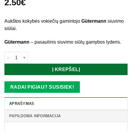
2.50
€
Aukštos kokybės vokiečių gamintojo
Gütermann
siuvimo
siūlai.
Gütermann
– pasaulinis siuvimo siūlų gamybos lyderis.
produkto kiekis: Gütermann siūlai_43006
Į KREPŠELĮ
RADAI PIGIAU? SUSISIEK!
APRAŠYMAS
PAPILDOMA INFORMACIJA