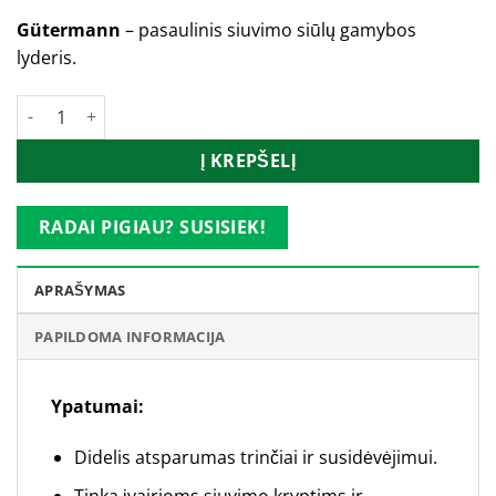
Gütermann
– pasaulinis siuvimo siūlų gamybos
lyderis.
produkto kiekis: Gütermann siūlai_43413
Į KREPŠELĮ
RADAI PIGIAU? SUSISIEK!
APRAŠYMAS
PAPILDOMA INFORMACIJA
Ypatumai:
Didelis atsparumas trinčiai ir susidėvėjimui.
Tinka įvairioms siuvimo kryptims ir