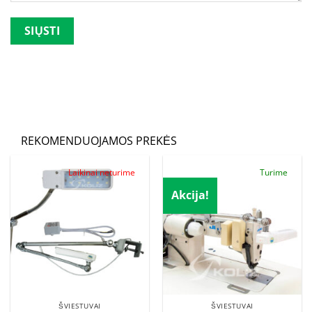
Palikite šį lauką tuščią.
REKOMENDUOJAMOS PREKĖS
Laikinai neturime
Turime
Akcija!
ŠVIESTUVAI
ŠVIESTUVAI