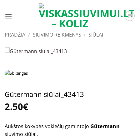
Skip
to
content
PRADŽIA
/
SIUVIMO REIKMENYS
/
SIŪLAI
Gütermann siūlai_43413
2.50
€
Aukštos kokybės vokiečių gamintojo
Gütermann
siuvimo siūlai.