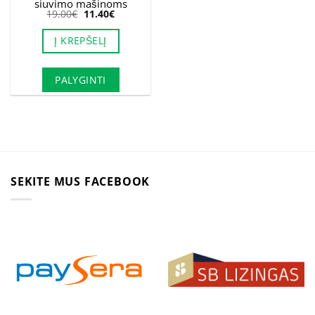
siuvimo mašinoms
Original
Current
19.00
€
11.40
€
price
price
was:
is:
Į KREPŠELĮ
19.00€.
11.40€.
PALYGINTI
SEKITE MUS FACEBOOK