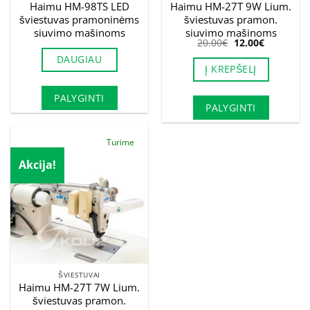
Haimu HM-98TS LED
Haimu HM-27T 9W Lium.
šviestuvas pramoninėms
šviestuvas pramon.
siuvimo mašinoms
siuvimo mašinoms
Original
Current
20.00
€
12.00
€
price
price
DAUGIAU
was:
is:
Į KREPŠELĮ
20.00€.
12.00€.
PALYGINTI
PALYGINTI
Turime
Akcija!
ŠVIESTUVAI
Haimu HM-27T 7W Lium.
šviestuvas pramon.