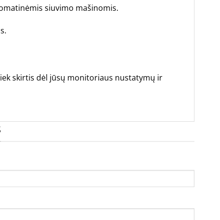
tomatinėmis siuvimo mašinomis.
s.
iek skirtis dėl jūsų monitoriaus nustatymų ir
S