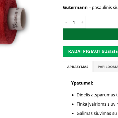
Gütermann
– pasaulinis si
produkto kiekis: Güterm
RADAI PIGIAU? SUSISIE
APRAŠYMAS
PAPILDOMA
Ypatumai:
Didelis atsparumas tr
Tinka įvairioms siuv
Galimas siuvimas su