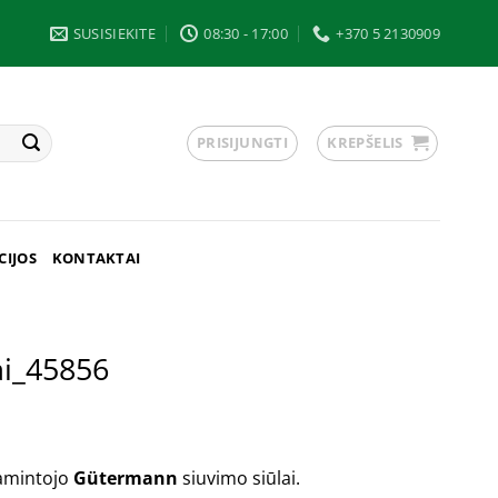
SUSISIEKITE
08:30 - 17:00
+370 5 2130909
PRISIJUNGTI
KREPŠELIS
CIJOS
KONTAKTAI
ai_45856
gamintojo
Gütermann
siuvimo siūlai.