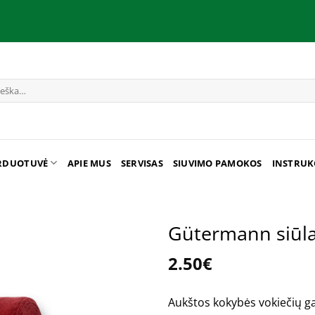
RDUOTUVĖ
APIE MUS
SERVISAS
SIUVIMO PAMOKOS
INSTRUK
Gütermann siūl
2.50
€
Aukštos kokybės vokiečių 