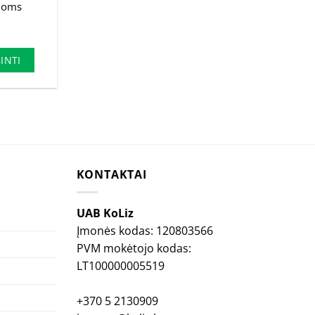
noms
rrent
ice
.40€.
INTI
KONTAKTAI
UAB KoLiz
Įmonės kodas: 120803566
PVM mokėtojo kodas:
LT100000005519
+370 5 2130909