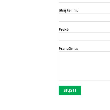
Jūsų tel. nr.
Prekė
Pranešimas
Palikite šį lauką tuščią.