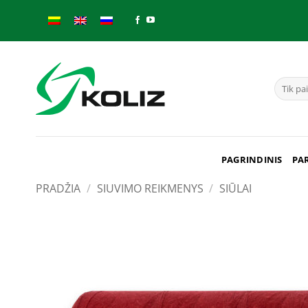
Skip
to
content
Ieškoti:
PAGRINDINIS
PA
PRADŽIA
/
SIUVIMO REIKMENYS
/
SIŪLAI