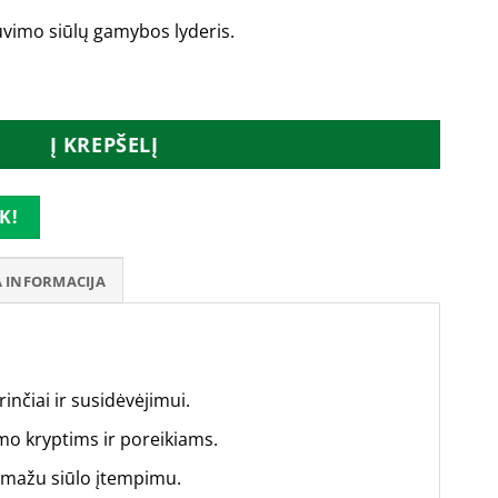
uvimo siūlų gamybos lyderis.
ann siūlai_45856
Į KREPŠELĮ
K!
 INFORMACIJA
inčiai ir susidėvėjimui.
imo kryptims ir poreikiams.
 mažu siūlo įtempimu.