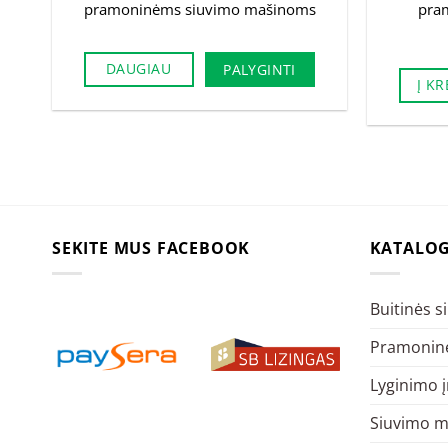
pramoninėms siuvimo mašinoms
pra
DAUGIAU
PALYGINTI
Į KR
SEKITE MUS FACEBOOK
KATALO
Buitinės 
Pramoninė
Lyginimo 
Siuvimo m