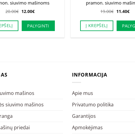
mon. siuvimo mašinoms
pramon. siuvimo maši
Original
Current
Original
Cu
20.00
€
12.00
€
19.00
€
11.40
€
price
price
price
pr
was:
is:
was:
is:
20.00€.
12.00€.
19.00€.
11
EPŠELĮ
Į KREPŠELĮ
PALYGINTI
PALYG
GAS
INFORMACIJA
siuvimo mašinos
Apie mus
s siuvimo mašinos
Privatumo politika
įranga
Garantijos
ašinų priedai
Apmokėjimas