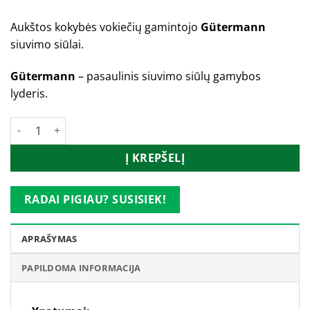
Aukštos kokybės vokiečių gamintojo
Gütermann
siuvimo siūlai.
Gütermann
– pasaulinis siuvimo siūlų gamybos
lyderis.
produkto kiekis: Gütermann siūlai_45996
Į KREPŠELĮ
RADAI PIGIAU? SUSISIEK!
APRAŠYMAS
PAPILDOMA INFORMACIJA