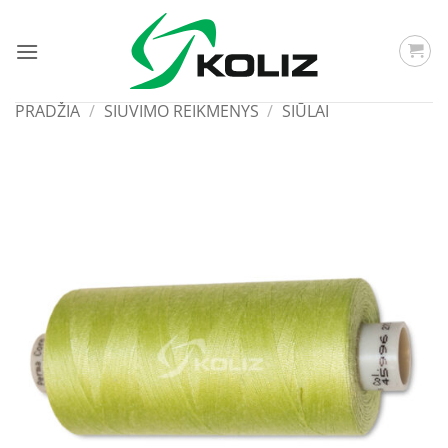
Skip
to
content
PRADŽIA
/
SIUVIMO REIKMENYS
/
SIŪLAI