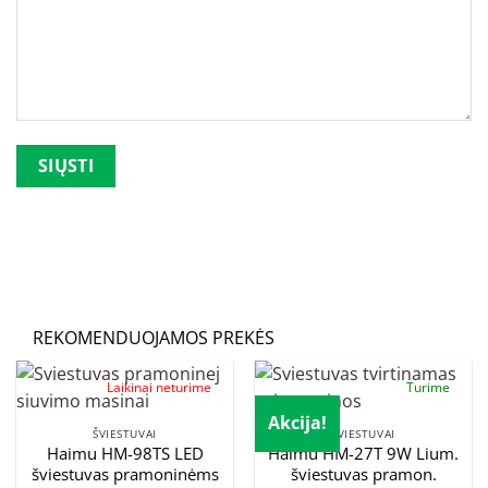
Palikite šį lauką tuščią.
REKOMENDUOJAMOS PREKĖS
Laikinai neturime
Turime
Akcija!
ŠVIESTUVAI
ŠVIESTUVAI
Haimu HM-98TS LED
Haimu HM-27T 9W Lium.
šviestuvas pramoninėms
šviestuvas pramon.