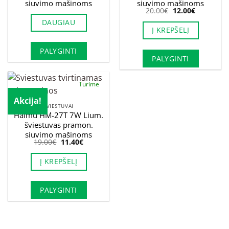
siuvimo mašinoms
siuvimo mašinoms
Original
Current
20.00
€
12.00
€
price
price
DAUGIAU
was:
is:
Į KREPŠELĮ
20.00€.
12.00€.
PALYGINTI
PALYGINTI
Turime
Akcija!
ŠVIESTUVAI
Haimu HM-27T 7W Lium.
šviestuvas pramon.
siuvimo mašinoms
Original
Current
19.00
€
11.40
€
price
price
was:
is:
Į KREPŠELĮ
19.00€.
11.40€.
PALYGINTI