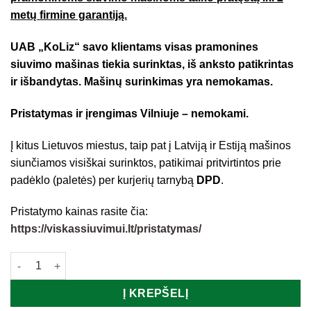
metų firmine garantiją.
UAB „KoLiz“ savo klientams visas pramonines
siuvimo mašinas tiekia surinktas, iš anksto patikrintas
ir išbandytas. Mašinų surinkimas yra nemokamas.
Pristatymas ir įrengimas Vilniuje – nemokami.
Į kitus Lietuvos miestus, taip pat į Latviją ir Estiją mašinos
siunčiamos visiškai surinktos, patikimai pritvirtintos prie
padėklo (paletės) per kurjerių tarnybą
DPD
.
Pristatymo kainas rasite čia:
https://viskassiuvimui.lt/pristatymas/
produkto kiekis: HIGHLEAD GC198-1 tiesiasiūlė šaudyklinio dy
Į KREPŠELĮ