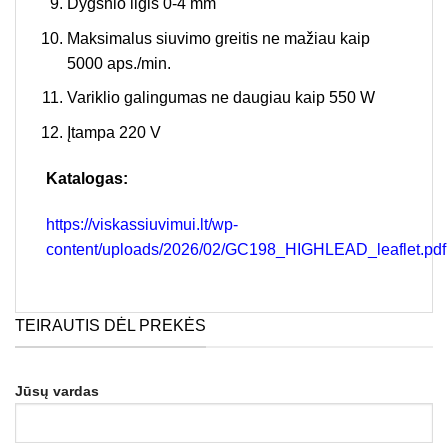
Dygsnio ilgis 0-4 mm
Maksimalus siuvimo greitis ne mažiau kaip
5000 aps./min.
Variklio galingumas ne daugiau kaip 550 W
Įtampa 220 V
Katalogas:
https://viskassiuvimui.lt/wp-
content/uploads/2026/02/GC198_HIGHLEAD_leaflet.pdf
TEIRAUTIS DĖL PREKĖS
Jūsų vardas