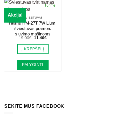
Turime
Akcija!
ŠVIESTUVAI
Haimu HM-27T 7W Lium.
šviestuvas pramon.
siuvimo mašinoms
Original
Current
19.00
€
11.40
€
price
price
was:
is:
Į KREPŠELĮ
19.00€.
11.40€.
PALYGINTI
SEKITE MUS FACEBOOK