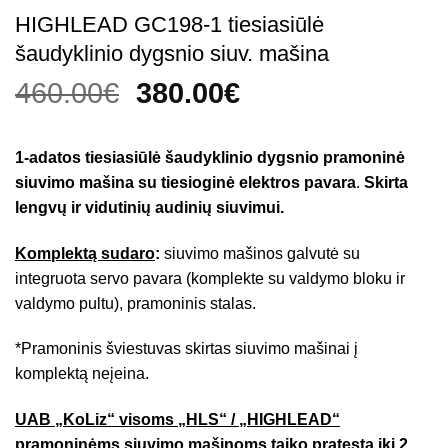
HIGHLEAD GC198-1 tiesiasiūlė
šaudyklinio dygsnio siuv. mašina
Original
Current
460.00
€
380.00
€
price
price
was:
is:
1-adatos tiesiasiūlė šaudyklinio dygsnio pramoninė
460.00€.
380.00€.
siuvimo mašina su tiesioginė elektros pavara
.
Skirta
lengvų ir vidutinių audinių siuvimui.
Komplektą sudaro
:
siuvimo mašinos galvutė su
integruota servo pavara (komplekte su valdymo bloku ir
valdymo pultu), pramoninis stalas.
*Pramoninis šviestuvas skirtas siuvimo mašinai į
komplektą neįeina.
UAB „KoLiz“ visoms „HLS“ / „HIGHLEAD“
pramoninėms siuvimo mašinoms taiko pratęstą iki 2