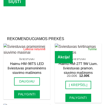
Palikite šį lauką tuščią.
REKOMENDUOJAMOS PREKĖS
Laikinai neturime
Turime
Akcija!
ŠVIESTUVAI
ŠVIESTUVAI
Haimu HM-98TS LED
Haimu HM-27T 9W Lium.
šviestuvas pramoninėms
šviestuvas pramon.
siuvimo mašinoms
siuvimo mašinoms
Original
Current
20.00
€
12.00
€
price
price
DAUGIAU
was:
is:
Į KREPŠELĮ
20.00€.
12.00€.
PALYGINTI
PALYGINTI