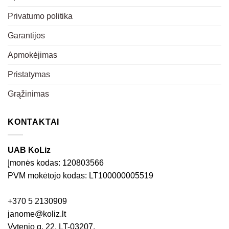
Privatumo politika
Garantijos
Apmokėjimas
Pristatymas
Grąžinimas
KONTAKTAI
UAB KoLiz
Įmonės kodas: 120803566
PVM mokėtojo kodas: LT100000005519
+370 5 2130909
janome@koliz.lt
Vytenio g. 22, LT-03207,