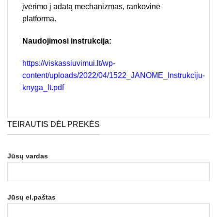
įvėrimo į adatą mechanizmas, rankovinė
platforma.
Naudojimosi instrukcija:
https://viskassiuvimui.lt/wp-
content/uploads/2022/04/1522_JANOME_Instrukciju-
knyga_lt.pdf
TEIRAUTIS DĖL PREKĖS
Jūsų vardas
Jūsų el.paštas