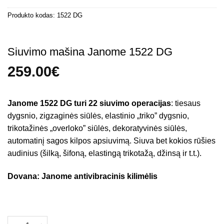
Produkto kodas:
1522 DG
Siuvimo mašina Janome 1522 DG
259.00
€
Janome 1522 DG turi 22 siuvimo operacijas
: tiesaus
dygsnio, zigzaginės siūlės, elastinio „triko” dygsnio,
trikotažinės „overloko” siūlės, dekoratyvinės siūlės,
automatinį sagos kilpos apsiuvimą. Siuva bet kokios rūšies
audinius (šilką, šifoną, elastingą trikotažą, džinsą ir t.t.).
Dovana: Janome antivibracinis kilimėlis
Turime
produkto kiekis: Siuvimo mašina Janome 1522 DG