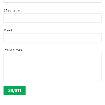
Jūsų tel. nr.
Prekė
Pranešimas
Palikite šį lauką tuščią.