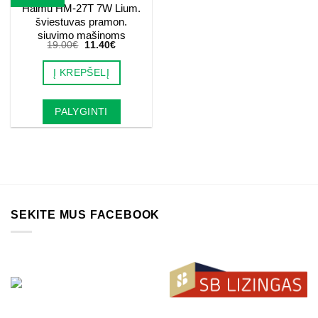
Haimu HM-27T 7W Lium.
šviestuvas pramon.
siuvimo mašinoms
Original
Current
19.00
€
11.40
€
price
price
was:
is:
Į KREPŠELĮ
19.00€.
11.40€.
PALYGINTI
SEKITE MUS FACEBOOK