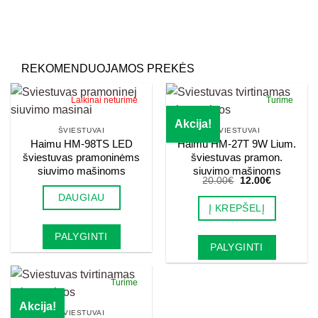
REKOMENDUOJAMOS PREKĖS
Laikinai neturime
Turime
Akcija!
ŠVIESTUVAI
ŠVIESTUVAI
Haimu HM-98TS LED
Haimu HM-27T 9W Lium.
šviestuvas pramoninėms
šviestuvas pramon.
siuvimo mašinoms
siuvimo mašinoms
Original
Current
20.00
€
12.00
€
price
price
DAUGIAU
was:
is:
Į KREPŠELĮ
20.00€.
12.00€.
PALYGINTI
PALYGINTI
Turime
Akcija!
ŠVIESTUVAI