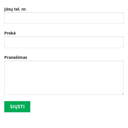
Jūsų tel. nr.
Prekė
Pranešimas
Palikite šį lauką tuščią.