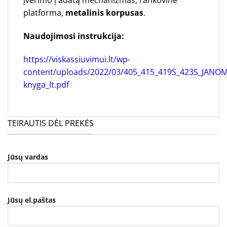
platforma,
metalinis korpusas
.
Naudojimosi instrukcija:
https://viskassiuvimui.lt/wp-
content/uploads/2022/03/405_415_419S_423S_JANOME
knyga_lt.pdf
TEIRAUTIS DĖL PREKĖS
Jūsų vardas
Jūsų el.paštas