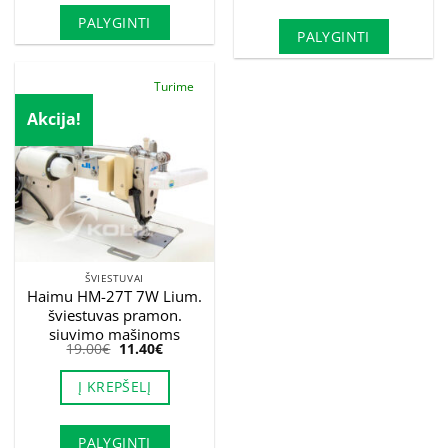
PALYGINTI
PALYGINTI
Turime
Akcija!
ŠVIESTUVAI
Haimu HM-27T 7W Lium.
šviestuvas pramon.
siuvimo mašinoms
Original
Current
19.00
€
11.40
€
price
price
was:
is:
Į KREPŠELĮ
19.00€.
11.40€.
PALYGINTI