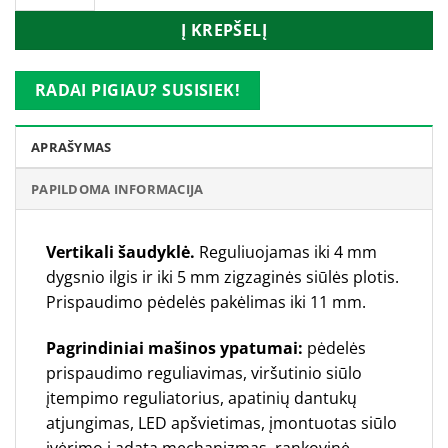
Į KREPŠELĮ
RADAI PIGIAU? SUSISIEK!
APRAŠYMAS
PAPILDOMA INFORMACIJA
Vertikali šaudyklė.
Reguliuojamas iki 4 mm
dygsnio ilgis ir iki 5 mm zigzaginės siūlės plotis.
Prispaudimo pėdelės pakėlimas iki 11 mm.
Pagrindiniai mašinos ypatumai:
pėdelės
prispaudimo reguliavimas, viršutinio siūlo
įtempimo reguliatorius, apatinių dantukų
atjungimas, LED apšvietimas, įmontuotas siūlo
įvėrimo į adatą mechanizmas, rankovinė