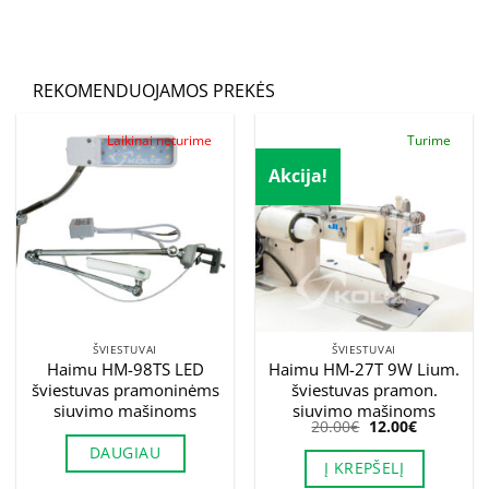
REKOMENDUOJAMOS PREKĖS
Laikinai neturime
Turime
Akcija!
ŠVIESTUVAI
ŠVIESTUVAI
Haimu HM-98TS LED
Haimu HM-27T 9W Lium.
šviestuvas pramoninėms
šviestuvas pramon.
siuvimo mašinoms
siuvimo mašinoms
Original
Current
20.00
€
12.00
€
price
price
DAUGIAU
was:
is:
Į KREPŠELĮ
20.00€.
12.00€.