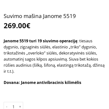
Suvimo mašina Janome 5519
269.00
€
Janome 5519 turi 19 siuvimo operaciją
: tiesaus
dygsnio, zigzaginės siūlės, elastinio „triko” dygsnio,
trikotažinės „overloko” siūlės, dekoratyvinės siūlės,
automatinį sagos kilpos apsiuvimą. Siuva bet kokios
rūšies audinius (šilką, šifoną, elastingą trikotažą, džinsą
ir t.t.).
Dovana: Janome antivibracinis kilimėlis
Turime
produkto kiekis: Suvimo mašina Janome 5519