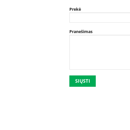
Prekė
Pranešimas
Palikite šį lauką tuščią.