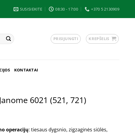
SUSISIEKITE
08:30 - 17:00
+370 5 2130909
PRISIJUNGTI
KREPŠELIS
CIJOS
KONTAKTAI
Janome 6021 (521, 721)
mo operacijų
: tiesaus dygsnio, zigzaginės siūlės,