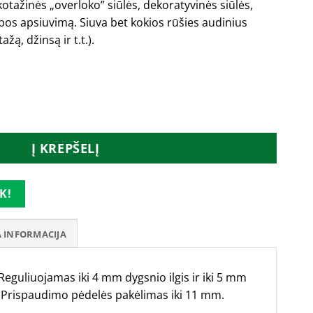
ikotažinės „overloko” siūlės, dekoratyvinės siūlės,
pos apsiuvimą. Siuva bet kokios rūšies audinius
ažą, džinsą ir t.t.).
o mašina Janome 6021 (521, 721)
Į KREPŠELĮ
K!
 INFORMACIJA
Reguliuojamas iki 4 mm dygsnio ilgis ir iki 5 mm
s. Prispaudimo pėdelės pakėlimas iki 11 mm.