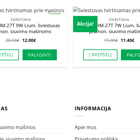
Turime
ŠVIESTUVAI
ŠVIESTUVAI
Akcija!
M-27T 9W Lium. šviestuvas
Haimu HM-27T 7W Lium. šv
mon. siuvimo mašinoms
pramon. siuvimo maši
Original
Current
Original
Cu
20.00
€
12.00
€
19.00
€
11.40
€
price
price
price
pr
was:
is:
was:
is:
20.00€.
12.00€.
19.00€.
11
EPŠELĮ
Į KREPŠELĮ
PALYGINTI
PALYG
GAS
INFORMACIJA
siuvimo mašinos
Apie mus
s siuvimo mašinos
Privatumo politika