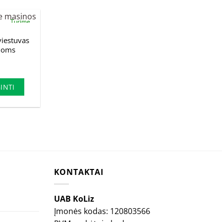
Turime
iestuvas
noms
rrent
ice
.40€.
INTI
KONTAKTAI
UAB KoLiz
Įmonės kodas: 120803566