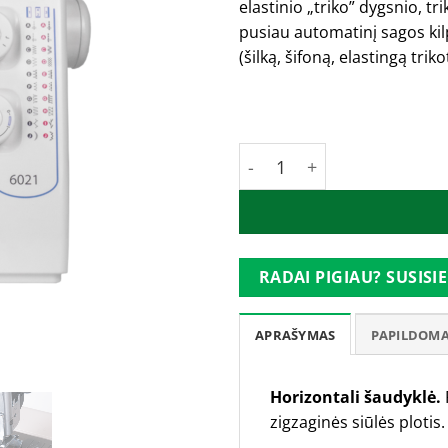
elastinio „triko” dygsnio, tr
pusiau automatinį sagos kil
(šilką, šifoną, elastingą trikot
Turime
produkto kiekis: Siuvim
RADAI PIGIAU? SUSISIE
APRAŠYMAS
PAPILDOMA
Horizontali šaudyklė.
zigzaginės siūlės ploti