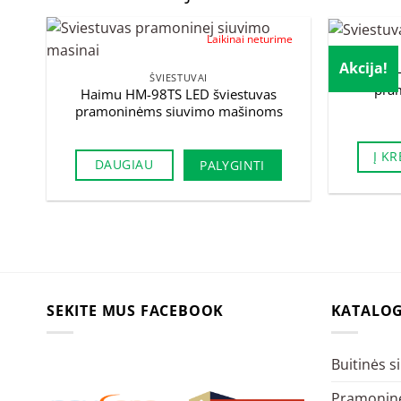
Laikinai neturime
Akcija!
Haimu H
ŠVIESTUVAI
pra
Haimu HM-98TS LED šviestuvas
pramoninėms siuvimo mašinoms
Į KR
DAUGIAU
PALYGINTI
SEKITE MUS FACEBOOK
KATALO
Buitinės 
Pramoninė