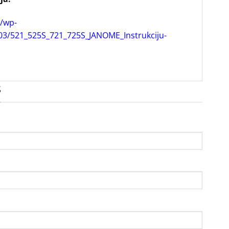
t/wp-
03/521_525S_721_725S_JANOME_Instrukciju-
S