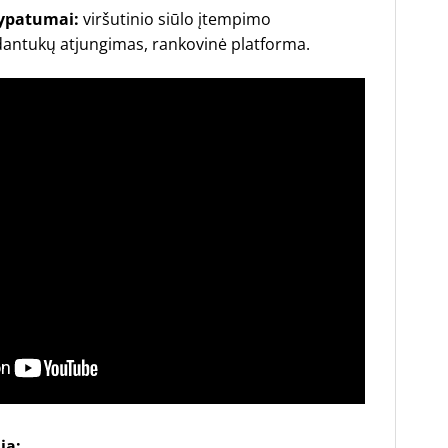
 ypatumai:
viršutinio siūlo įtempimo
 dantukų atjungimas, rankovinė platforma.
ja: