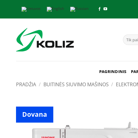
Skip
to
content
Ieškoti:
PAGRINDINIS
PA
PRADŽIA
/
BUITINĖS SIUVIMO MAŠINOS
/
ELEKTRO
Dovana