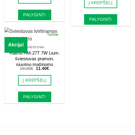
Į KREPŠELĮ
20.00€.
12.00€.
PALYGINTI
PALYGINTI
Turime
Akcija!
ŠVIESTUVAI
Haimu HM-27T 7W Lium.
šviestuvas pramon.
siuvimo mašinoms
Original
Current
19.00
€
11.40
€
price
price
was:
is:
Į KREPŠELĮ
19.00€.
11.40€.
PALYGINTI