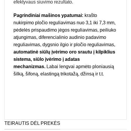
efektyvaus siuvimo rezultato.
Pagrindiniai mašinos ypatumai:
krašto
nukirpimo pločio reguliavimas nuo 3,1 iki 7,3 mm,
pėdelės prispaudimo jėgos reguliavimas, peiliuko
atjungimas, diferencialinio audinio padavimo
reguliavimas, dygsnio ilgio ir pločio reguliavimas,
automatinė siūlų įvėrimo oro srautu į kilpiklius
sistema, siūlo įvėrimo į adatas
mechanizmas.
Labai lengvai apmėto ploniausią
šilką, šifoną, elastingą trikotažą, džinsą ir t.t.
TEIRAUTIS DĖL PREKĖS