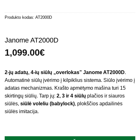
Produkto kodas:
AT2000D
Janome AT2000D
1,099.00
€
2-jų adatų, 4-ių siūlų „overlokas” Janome AT2000D
.
Automatinė siūlų įvėrimo į kilpiklius sistema. Siūlo įvėrimo į
adatas mechanizmas. Krašto apmėtymo mašina turi 15
skirtingų siūlių. Tarp jų:
2, 3 ir 4 siūlų
plačios ir siauros
siūlės,
siūlė voleliu (babylock)
, plokščios apdailinės
siūlės imitacija.
Turime