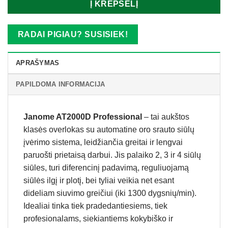
Į KREPŠELĮ
RADAI PIGIAU? SUSISIEK!
APRAŠYMAS
PAPILDOMA INFORMACIJA
Janome AT2000D Professional
– tai aukštos
klasės overlokas su automatine oro srauto siūlų
įvėrimo sistema, leidžiančia greitai ir lengvai
paruošti prietaisą darbui. Jis palaiko 2, 3 ir 4 siūlų
siūles, turi diferencinį padavimą, reguliuojamą
siūlės ilgį ir plotį, bei tyliai veikia net esant
dideliam siuvimo greičiui (iki 1300 dygsnių/min).
Idealiai tinka tiek pradedantiesiems, tiek
profesionalams, siekiantiems kokybiško ir