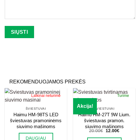
Palikite šį lauką tuščią.
REKOMENDUOJAMOS PREKĖS
Laikinai neturime
Turime
Akcija!
ŠVIESTUVAI
ŠVIESTUVAI
Haimu HM-98TS LED
Haimu HM-27T 9W Lium.
šviestuvas pramoninėms
šviestuvas pramon.
siuvimo mašinoms
siuvimo mašinoms
Original
Current
20.00
€
12.00
€
price
price
DAUGIAU
was:
is: