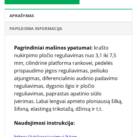
APRAŠYMAS
PAPILDOMA INFORMACIJA
Pagrindiniai mašinos ypatumai:
krašto
nukirpimo pločio reguliavimas nuo 3,1 iki 7,5
mm, cilindrinė platforma rankovei, pėdelės
prispaudimo jėgos reguliavimas, peiliuko
atjungimas, diferencialinio audinio padavimo
reguliavimas, dygsnio ilgio ir pločio
reguliavimas, paprastas apatinio siūlo
įvėrimas. Labai lengvai apmėto ploniausią šilką,
šifoną, elastingą trikotažą, džinsą ir t.t.
Naudojimosi instrukcija:
https://viskassiuvimui.lt/wp-