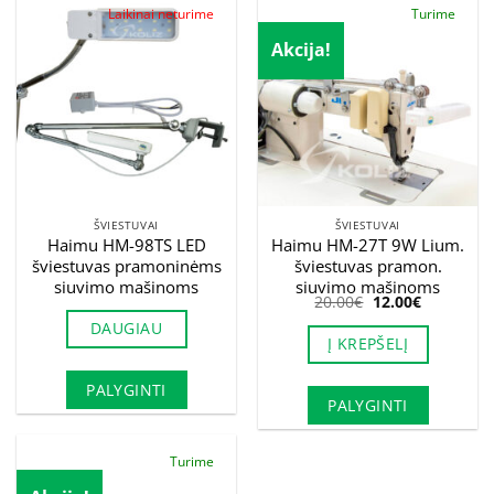
Laikinai neturime
Turime
Akcija!
ŠVIESTUVAI
ŠVIESTUVAI
Haimu HM-98TS LED
Haimu HM-27T 9W Lium.
šviestuvas pramoninėms
šviestuvas pramon.
siuvimo mašinoms
siuvimo mašinoms
Original
Current
20.00
€
12.00
€
price
price
DAUGIAU
was:
is:
Į KREPŠELĮ
20.00€.
12.00€.
PALYGINTI
PALYGINTI
Turime