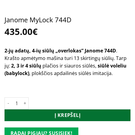
Janome MyLock 744D
435.00
€
2-jų adatų, 4-ių siūlų „overlokas” Janome 744D
.
Krašto apmėtymo mašina turi 13 skirtingų siūlių. Tarp
jų:
2, 3 ir 4 siūlų
plačios ir siauros siūlės,
siūlė voleliu
(babylock)
, plokščios apdailinės siūlės imitacija.
Turime
produkto kiekis: Janome MyLock 744D
Į KREPŠELĮ
RADAI PIGIAU? SUSISIEK!