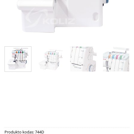
Produkto kodas:
744D