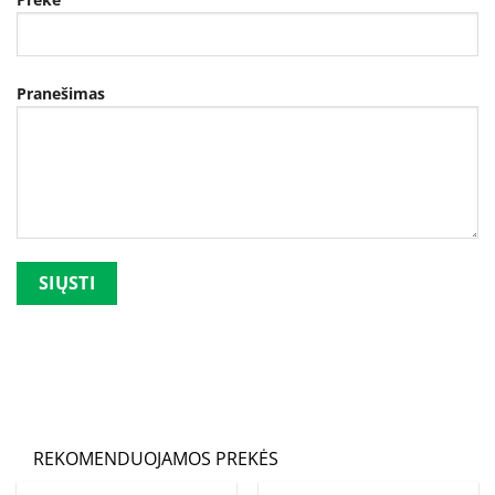
Pranešimas
Palikite šį lauką tuščią.
REKOMENDUOJAMOS PREKĖS