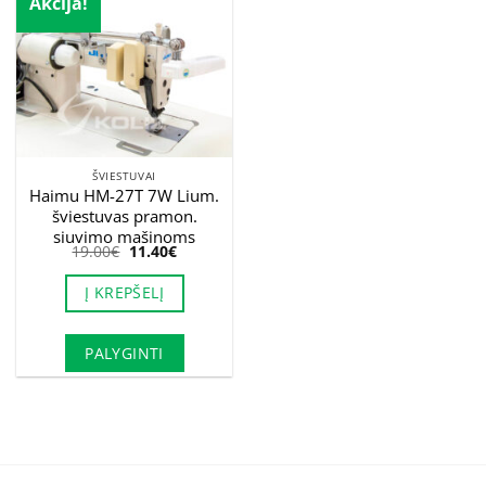
Akcija!
ŠVIESTUVAI
Haimu HM-27T 7W Lium.
šviestuvas pramon.
siuvimo mašinoms
Original
Current
19.00
€
11.40
€
price
price
was:
is:
Į KREPŠELĮ
19.00€.
11.40€.
PALYGINTI