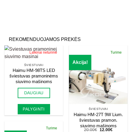
Palikite šį lauką tuščią.
REKOMENDUOJAMOS PREKĖS
Laikinai neturime
Turime
Akcija!
ŠVIESTUVAI
Haimu HM-98TS LED
šviestuvas pramoninėms
siuvimo mašinoms
DAUGIAU
PALYGINTI
ŠVIESTUVAI
Haimu HM-27T 9W Lium.
šviestuvas pramon.
siuvimo mašinoms
Turime
Original
Current
20.00
€
12.00
€