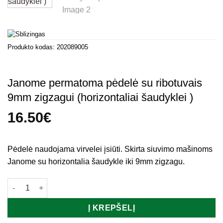
Produkto kodas:
202089005
Janome permatoma pėdelė su ribotuvais
9mm zigzagui (horizontaliai šaudyklei )
16.50
€
Pėdelė naudojama virvelei įsiūti. Skirta siuvimo mašinoms
Janome su horizontalia šaudykle iki 9mm zigzagu.
produkto kiekis: Janome permatoma pėdelė su ribotuvais 9mm zi
Į KREPŠELĮ