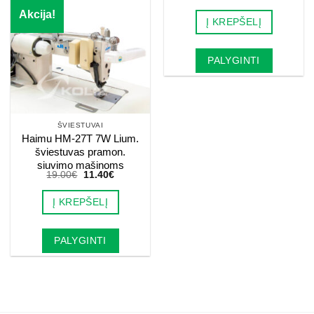
price
price
was:
is:
Akcija!
Į KREPŠELĮ
20.00€.
12.00€.
PALYGINTI
ŠVIESTUVAI
Haimu HM-27T 7W Lium.
šviestuvas pramon.
siuvimo mašinoms
Original
Current
19.00
€
11.40
€
price
price
was:
is:
Į KREPŠELĮ
19.00€.
11.40€.
PALYGINTI