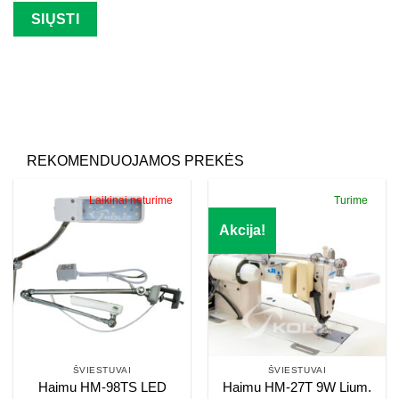
Palikite šį lauką tuščią.
REKOMENDUOJAMOS PREKĖS
Laikinai neturime
Turime
Akcija!
ŠVIESTUVAI
ŠVIESTUVAI
Haimu HM-98TS LED
Haimu HM-27T 9W Lium.