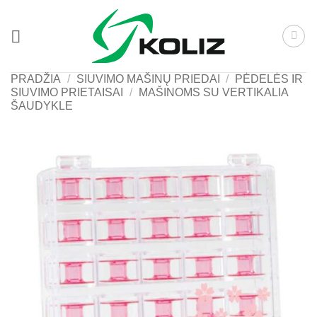
Skip
to
content
PRADŽIA
/
SIUVIMO MAŠINŲ PRIEDAI
/
PĖDELĖS IR
SIUVIMO PRIETAISAI
/
MAŠINOMS SU VERTIKALIA
ŠAUDYKLE