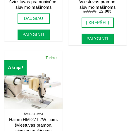
šviestuvas pramoninėms
šviestuvas pramon.
siuvimo mašinoms
siuvimo mašinoms
Original
Current
20.00
€
12.00
€
price
price
DAUGIAU
was:
is:
Į KREPŠELĮ
20.00€.
12.00€.
PALYGINTI
PALYGINTI
Turime
Akcija!
ŠVIESTUVAI
Haimu HM-27T 7W Lium.
šviestuvas pramon.
siuvimo mašinoms