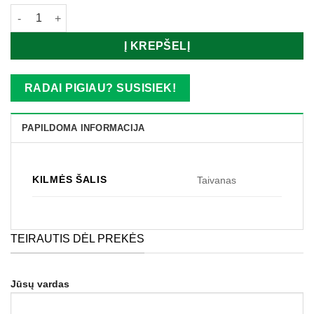
produkto kiekis: Janome ritelių komplektas 25 vnt. (rožinės)
Į KREPŠELĮ
RADAI PIGIAU? SUSISIEK!
PAPILDOMA INFORMACIJA
KILMĖS ŠALIS
Taivanas
TEIRAUTIS DĖL PREKĖS
Jūsų vardas