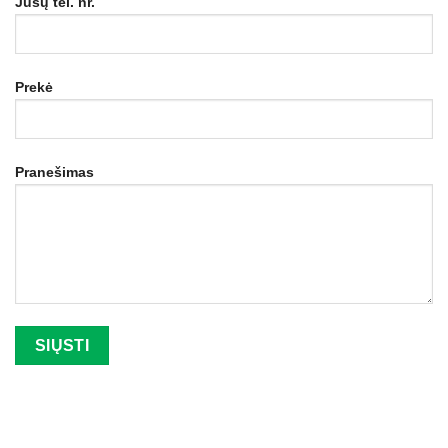
Jūsų tel. nr.
Prekė
Pranešimas
Palikite šį lauką tuščią.