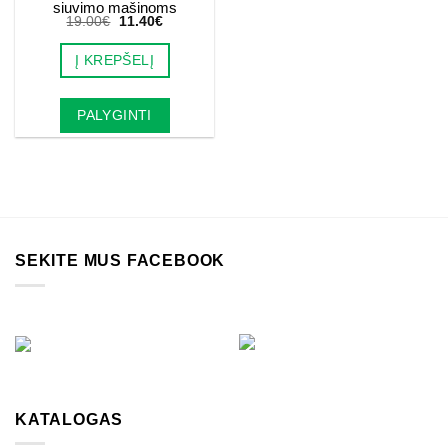
siuvimo mašinoms
Original
Current
19.00
€
11.40
€
price
price
was:
is:
Į KREPŠELĮ
19.00€.
11.40€.
PALYGINTI
SEKITE MUS FACEBOOK
KATALOGAS