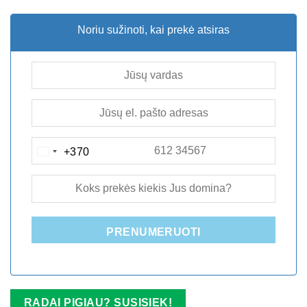
Noriu sužinoti, kai prekė atsiras
+370
LITHUANIA
+370
PRENUMERUOTI
RADAI PIGIAU? SUSISIEK!