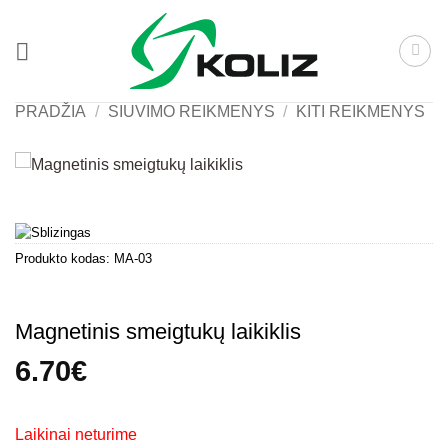
Skip
to
content
PRADŽIA
/
SIUVIMO REIKMENYS
/
KITI REIKMENYS
Produkto kodas:
MA-03
Magnetinis smeigtukų laikiklis
6.70
€
Laikinai neturime