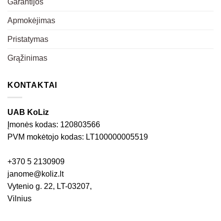
Garantijos
Apmokėjimas
Pristatymas
Grąžinimas
KONTAKTAI
UAB KoLiz
Įmonės kodas: 120803566
PVM mokėtojo kodas: LT100000005519
+370 5 2130909
janome@koliz.lt
Vytenio g. 22, LT-03207,
Vilnius