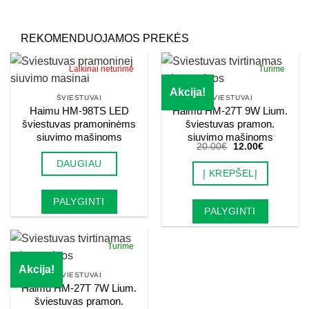
REKOMENDUOJAMOS PREKĖS
Laikinai neturime
Turime
Akcija!
ŠVIESTUVAI
ŠVIESTUVAI
Haimu HM-98TS LED
Haimu HM-27T 9W Lium.
šviestuvas pramoninėms
šviestuvas pramon.
siuvimo mašinoms
siuvimo mašinoms
Original
Current
20.00
€
12.00
€
price
price
DAUGIAU
was:
is:
Į KREPŠELĮ
20.00€.
12.00€.
PALYGINTI
PALYGINTI
Turime
Akcija!
ŠVIESTUVAI
Haimu HM-27T 7W Lium.
šviestuvas pramon.