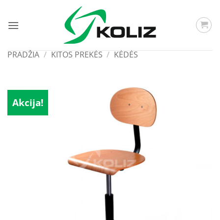
Skip
to
content
PRADŽIA
/
KITOS PREKĖS
/
KĖDĖS
Akcija!