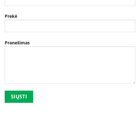
Prekė
Pranešimas
Palikite šį lauką tuščią.