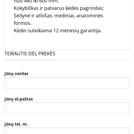
nuo 480 iki 600 mm;
Kokybiškas ir patvarus kėdės pagrindas;
Sėdynė ir atlošas: mediniai, anatominės
formos.
Kėdei suteikiama 12 mėnesių garantija.
TEIRAUTIS DĖL PREKĖS
Jūsų vardas
Jūsų el.paštas
Jūsų tel. nr.