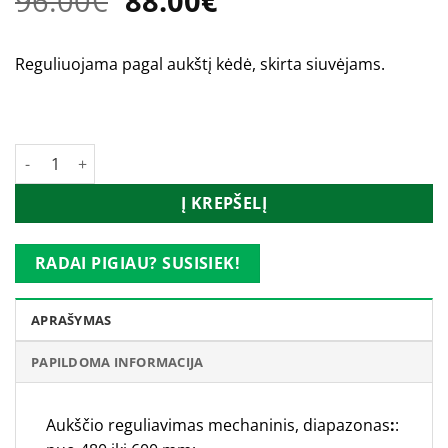
96.00
€
88.00
€
price
price
was:
is:
Reguliuojama pagal aukštį kėdė, skirta siuvėjams.
96.00€.
88.00€.
Turime
produkto kiekis: Medinė siuvėjos kėdė
Į KREPŠELĮ
RADAI PIGIAU? SUSISIEK!
APRAŠYMAS
PAPILDOMA INFORMACIJA
Aukščio reguliavimas mechaninis, diapazonas
:
: