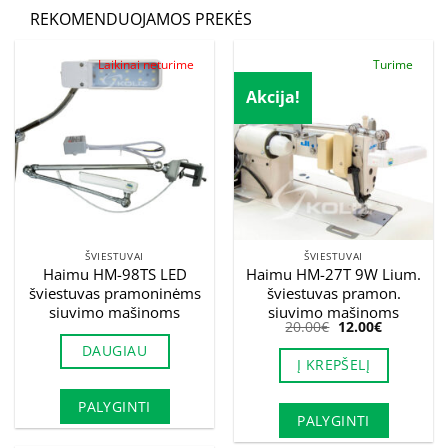
REKOMENDUOJAMOS PREKĖS
Laikinai neturime
Turime
Akcija!
ŠVIESTUVAI
ŠVIESTUVAI
Haimu HM-98TS LED
Haimu HM-27T 9W Lium.
šviestuvas pramoninėms
šviestuvas pramon.
siuvimo mašinoms
siuvimo mašinoms
Original
Current
20.00
€
12.00
€
price
price
DAUGIAU
was:
is:
Į KREPŠELĮ
20.00€.
12.00€.
PALYGINTI
PALYGINTI