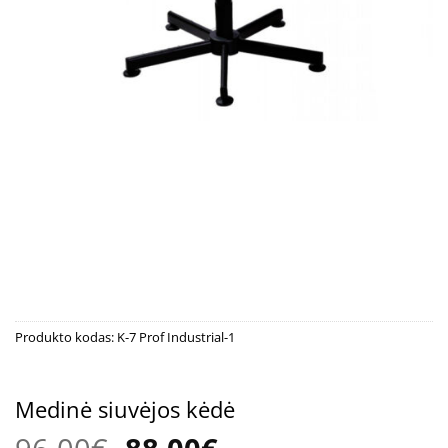
Produkto kodas:
K-7 Prof Industrial-1
Medinė siuvėjos kėdė
Original
Current