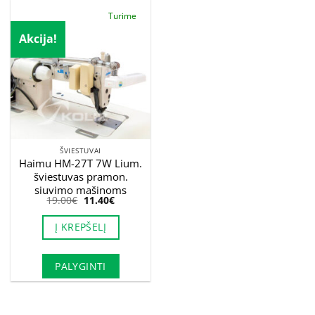
Turime
Akcija!
ŠVIESTUVAI
Haimu HM-27T 7W Lium.
šviestuvas pramon.
siuvimo mašinoms
Original
Current
19.00
€
11.40
€
price
price
was:
is:
Į KREPŠELĮ
19.00€.
11.40€.
PALYGINTI