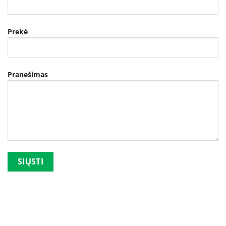
Prekė
Pranešimas
Palikite šį lauką tuščią.