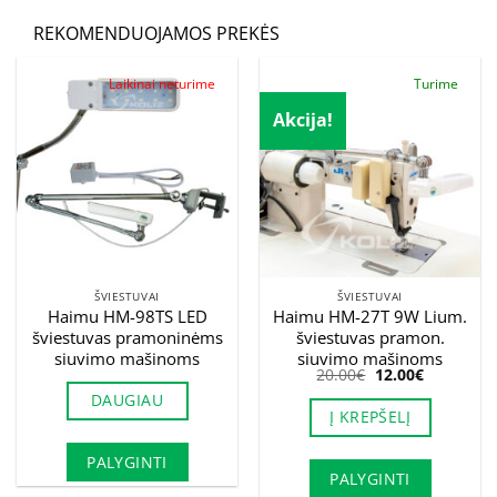
REKOMENDUOJAMOS PREKĖS
Laikinai neturime
Turime
Akcija!
ŠVIESTUVAI
ŠVIESTUVAI
Haimu HM-98TS LED
Haimu HM-27T 9W Lium.
šviestuvas pramoninėms
šviestuvas pramon.
siuvimo mašinoms
siuvimo mašinoms
Original
Current
20.00
€
12.00
€
price
price
DAUGIAU
was:
is:
Į KREPŠELĮ
20.00€.
12.00€.
PALYGINTI
PALYGINTI