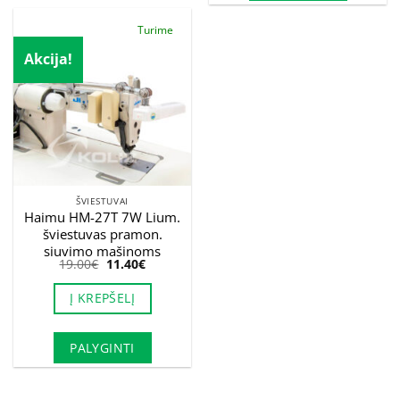
Turime
Akcija!
ŠVIESTUVAI
Haimu HM-27T 7W Lium.
šviestuvas pramon.
siuvimo mašinoms
Original
Current
19.00
€
11.40
€
price
price
was:
is:
Į KREPŠELĮ
19.00€.
11.40€.
PALYGINTI