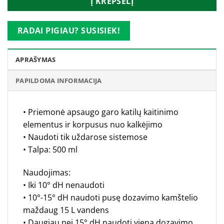
Į KREPŠELĮ
RADAI PIGIAU? SUSISIEK!
APRAŠYMAS
PAPILDOMA INFORMACIJA
• Priemonė apsaugo garo katilų kaitinimo
elementus ir korpusus nuo kalkėjimo
• Naudoti tik uždarose sistemose
• Talpa: 500 ml
Naudojimas:
• Iki 10° dH nenaudoti
• 10°-15° dH naudoti pusę dozavimo kamštelio
maždaug 15 L vandens
• Daugiau nei 15° dH naudoti vieną dozavimo