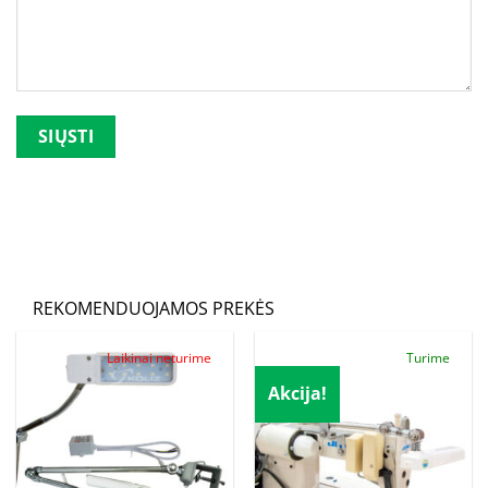
Palikite šį lauką tuščią.
REKOMENDUOJAMOS PREKĖS
Laikinai neturime
Turime
Akcija!