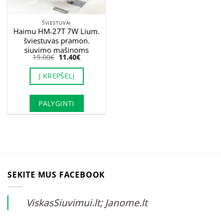
ŠVIESTUVAI
Haimu HM-27T 7W Lium.
šviestuvas pramon.
siuvimo mašinoms
Original
Current
19.00
€
11.40
€
price
price
was:
is:
Į KREPŠELĮ
19.00€.
11.40€.
PALYGINTI
SEKITE MUS FACEBOOK
ViskasSiuvimui.lt; Janome.lt