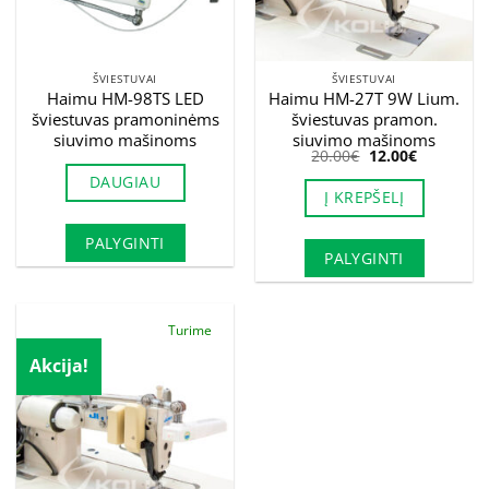
ŠVIESTUVAI
ŠVIESTUVAI
Haimu HM-98TS LED
Haimu HM-27T 9W Lium.
šviestuvas pramoninėms
šviestuvas pramon.
siuvimo mašinoms
siuvimo mašinoms
Original
Current
20.00
€
12.00
€
price
price
DAUGIAU
was:
is:
Į KREPŠELĮ
20.00€.
12.00€.
PALYGINTI
PALYGINTI
Turime
Akcija!