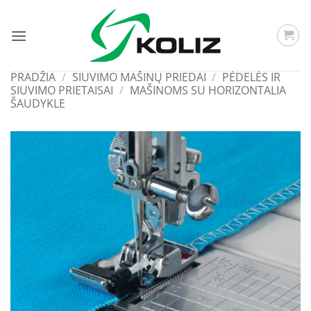
Skip
to
content
PRADŽIA
/
SIUVIMO MAŠINŲ PRIEDAI
/
PĖDELĖS IR
SIUVIMO PRIETAISAI
/
MAŠINOMS SU HORIZONTALIA
ŠAUDYKLE