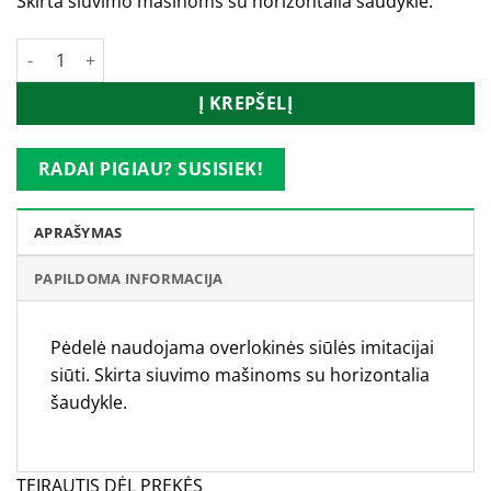
Skirta siuvimo mašinoms su horizontalia šaudykle.
produkto kiekis: Janome overlokinė pėdelė (horizontaliai šaud
Į KREPŠELĮ
RADAI PIGIAU? SUSISIEK!
APRAŠYMAS
PAPILDOMA INFORMACIJA
Pėdelė naudojama overlokinės siūlės imitacijai
siūti. Skirta siuvimo mašinoms su horizontalia
šaudykle.
TEIRAUTIS DĖL PREKĖS