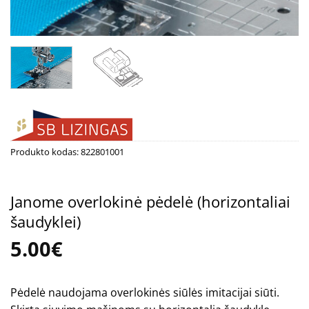
Produkto kodas:
822801001
Janome overlokinė pėdelė (horizontaliai
šaudyklei)
5.00
€
Pėdelė naudojama overlokinės siūlės imitacijai siūti.