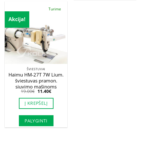
Turime
Akcija!
ŠVIESTUVAI
Haimu HM-27T 7W Lium.
šviestuvas pramon.
siuvimo mašinoms
Original
Current
19.00
€
11.40
€
price
price
was:
is:
Į KREPŠELĮ
19.00€.
11.40€.
PALYGINTI