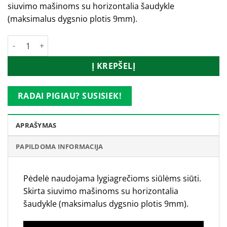
siuvimo mašinoms su horizontalia šaudykle
(maksimalus dygsnio plotis 9mm).
produkto kiekis: Janome pėdelė lygiagrečiam siuvimui 9mm zigz
Į KREPŠELĮ
RADAI PIGIAU? SUSISIEK!
APRAŠYMAS
PAPILDOMA INFORMACIJA
Pėdelė naudojama lygiagrečioms siūlėms siūti.
Skirta siuvimo mašinoms su horizontalia
šaudykle (maksimalus dygsnio plotis 9mm).