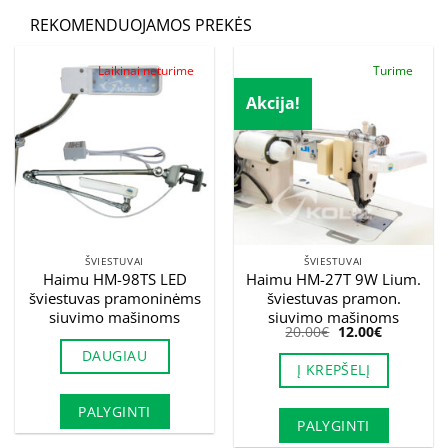
REKOMENDUOJAMOS PREKĖS
Laikinai neturime
Turime
Akcija!
ŠVIESTUVAI
ŠVIESTUVAI
Haimu HM-98TS LED
Haimu HM-27T 9W Lium.
šviestuvas pramoninėms
šviestuvas pramon.
siuvimo mašinoms
siuvimo mašinoms
Original
Current
20.00
€
12.00
€
price
price
DAUGIAU
was:
is:
Į KREPŠELĮ
20.00€.
12.00€.
PALYGINTI
PALYGINTI