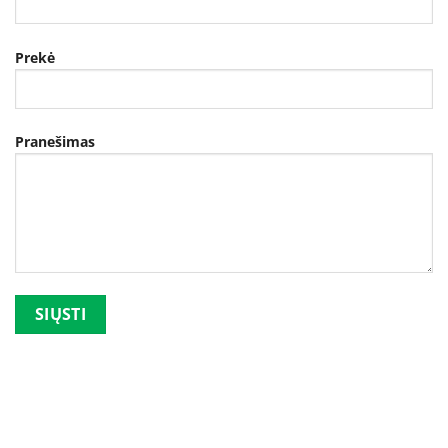
Prekė
Pranešimas
Palikite šį lauką tuščią.