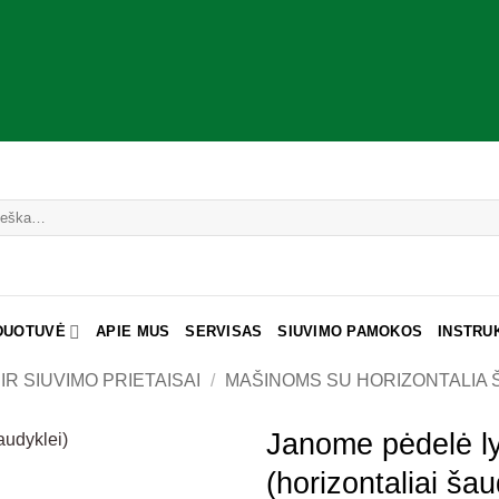
DUOTUVĖ
APIE MUS
SERVISAS
SIUVIMO PAMOKOS
INSTRU
IR SIUVIMO PRIETAISAI
/
MAŠINOMS SU HORIZONTALIA
Janome pėdelė ly
(horizontaliai šau