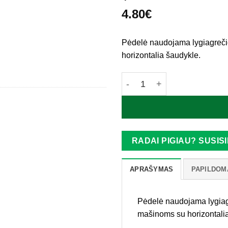
4.80
€
Pėdelė naudojama lygiagreči
horizontalia šaudykle.
produkto kiekis: Janome pė
RADAI PIGIAU? SUSISI
APRAŠYMAS
PAPILDOM
Pėdelė naudojama lygiag
mašinoms su horizontali