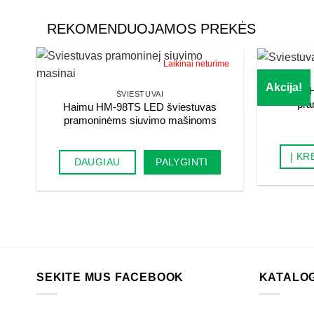
REKOMENDUOJAMOS PREKĖS
Laikinai neturime
Akcija!
Haimu H
ŠVIESTUVAI
pra
Haimu HM-98TS LED šviestuvas
pramoninėms siuvimo mašinoms
Į KR
DAUGIAU
PALYGINTI
SEKITE MUS FACEBOOK
KATALO