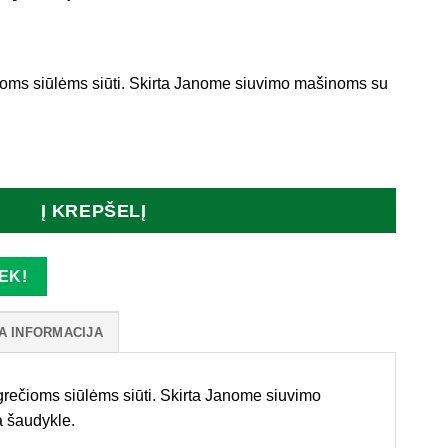
oms siūlėms siūti. Skirta Janome siuvimo mašinoms su
delė lygiagrečiam siuvimui (horizontaliai šaudyklei)
Į KREPŠELĮ
EK!
A INFORMACIJA
rečioms siūlėms siūti. Skirta Janome siuvimo
a šaudykle.