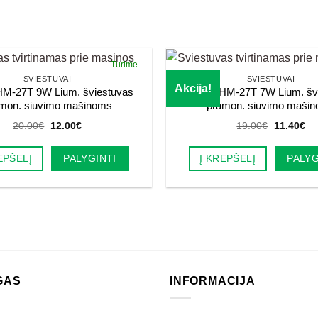
Turime
ŠVIESTUVAI
ŠVIESTUVAI
Akcija!
M-27T 9W Lium. šviestuvas
Haimu HM-27T 7W Lium. šv
mon. siuvimo mašinoms
pramon. siuvimo maši
Original
Current
Original
Cu
20.00
€
12.00
€
19.00
€
11.40
€
price
price
price
pri
was:
is:
was:
is:
20.00€.
12.00€.
19.00€.
11
EPŠELĮ
PALYGINTI
Į KREPŠELĮ
PALYG
GAS
INFORMACIJA