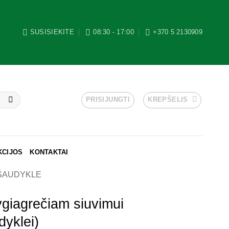
SUSISIEKITE
08:30 - 17:00
+370 5 2130909
PRISIJUNGTI
KREPŠELIS
KCIJOS
KONTAKTAI
 ŠAUDYKLE
giagrečiam siuvimui
dyklei)