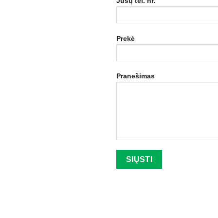
Jūsų tel. nr.
Prekė
Pranešimas
Palikite šį lauką tuščią.