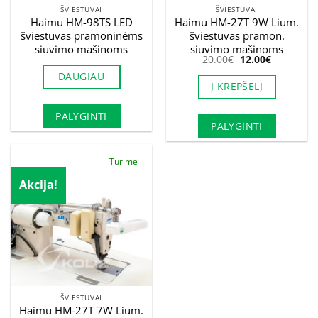
ŠVIESTUVAI
ŠVIESTUVAI
Haimu HM-98TS LED
Haimu HM-27T 9W Lium.
šviestuvas pramoninėms
šviestuvas pramon.
siuvimo mašinoms
siuvimo mašinoms
Original
Current
20.00
€
12.00
€
price
price
DAUGIAU
was:
is:
Į KREPŠELĮ
20.00€.
12.00€.
PALYGINTI
PALYGINTI
Turime
Akcija!
ŠVIESTUVAI
Haimu HM-27T 7W Lium.