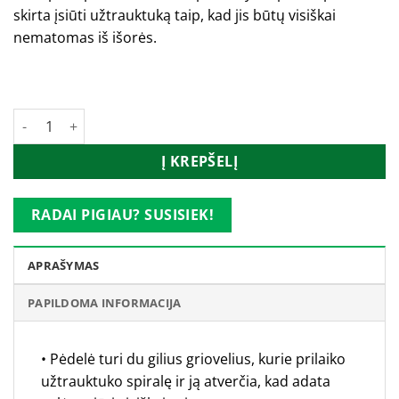
skirta įsiūti užtrauktuką taip, kad jis būtų visiškai
nematomas iš išorės.
Turime
produkto kiekis: PFAFF paslėpto užtrauktuko pėdelė
Į KREPŠELĮ
RADAI PIGIAU? SUSISIEK!
APRAŠYMAS
PAPILDOMA INFORMACIJA
• Pėdelė turi du gilius griovelius, kurie prilaiko
užtrauktuko spiralę ir ją atverčia, kad adata