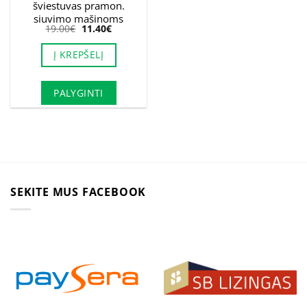
šviestuvas pramon.
siuvimo mašinoms
Original
Current
19.00
€
11.40
€
price
price
was:
is:
Į KREPŠELĮ
19.00€.
11.40€.
PALYGINTI
SEKITE MUS FACEBOOK