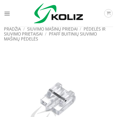
Skip
to
content
PRADŽIA
/
SIUVIMO MAŠINŲ PRIEDAI
/
PĖDELĖS IR
SIUVIMO PRIETAISAI
/
PFAFF BUITINIŲ SIUVIMO
MAŠINŲ PĖDELĖS