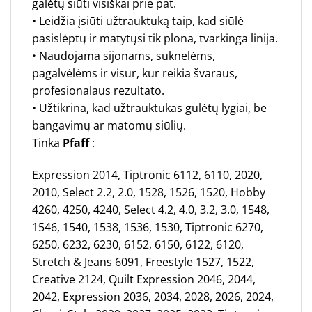
galėtų siūti visiškai prie pat.
• Leidžia įsiūti užtrauktuką taip, kad siūlė
pasislėptų ir matytųsi tik plona, tvarkinga linija.
• Naudojama sijonams, suknelėms,
pagalvėlėms ir visur, kur reikia švaraus,
profesionalaus rezultato.
• Užtikrina, kad užtrauktukas gulėtų lygiai, be
bangavimų ar matomų siūlių.
Tinka
Pfaff
:
Expression 2014, Tiptronic 6112, 6110, 2020,
2010, Select 2.2, 2.0, 1528, 1526, 1520, Hobby
4260, 4250, 4240, Select 4.2, 4.0, 3.2, 3.0, 1548,
1546, 1540, 1538, 1536, 1530, Tiptronic 6270,
6250, 6232, 6230, 6152, 6150, 6122, 6120,
Stretch & Jeans 6091, Freestyle 1527, 1522,
Creative 2124, Quilt Expression 2046, 2044,
2042, Expression 2036, 2034, 2028, 2026, 2024,