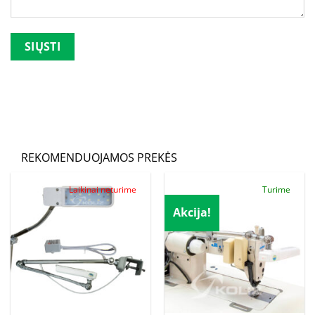
Palikite šį lauką tuščią.
REKOMENDUOJAMOS PREKĖS
Laikinai neturime
Turime
Akcija!