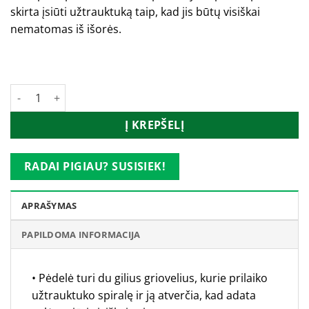
skirta įsiūti užtrauktuką taip, kad jis būtų visiškai
nematomas iš išorės.
Turime
produkto kiekis: PFAFF paslėpto užtrauktuko pėdelė
Į KREPŠELĮ
RADAI PIGIAU? SUSISIEK!
APRAŠYMAS
PAPILDOMA INFORMACIJA
• Pėdelė turi du gilius griovelius, kurie prilaiko
užtrauktuko spiralę ir ją atverčia, kad adata