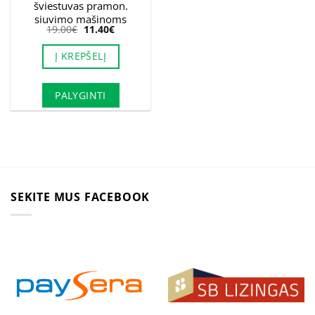
šviestuvas pramon.
siuvimo mašinoms
Original
Current
19.00
€
11.40
€
price
price
was:
is:
Į KREPŠELĮ
19.00€.
11.40€.
PALYGINTI
SEKITE MUS FACEBOOK