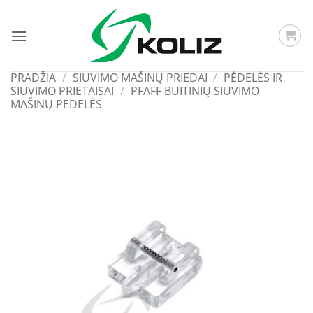
Skip
to
content
PRADŽIA
/
SIUVIMO MAŠINŲ PRIEDAI
/
PĖDELĖS IR
SIUVIMO PRIETAISAI
/
PFAFF BUITINIŲ SIUVIMO
MAŠINŲ PĖDELĖS