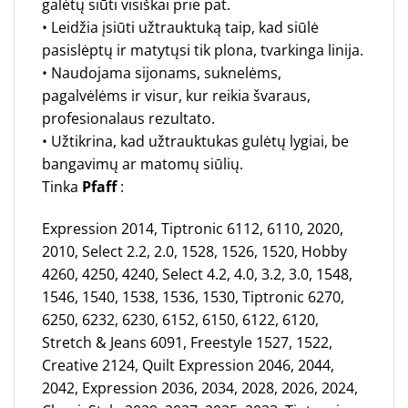
galėtų siūti visiškai prie pat.
• Leidžia įsiūti užtrauktuką taip, kad siūlė
pasislėptų ir matytųsi tik plona, tvarkinga linija.
• Naudojama sijonams, suknelėms,
pagalvėlėms ir visur, kur reikia švaraus,
profesionalaus rezultato.
• Užtikrina, kad užtrauktukas gulėtų lygiai, be
bangavimų ar matomų siūlių.
Tinka
Pfaff
:
Expression 2014, Tiptronic 6112, 6110, 2020,
2010, Select 2.2, 2.0, 1528, 1526, 1520, Hobby
4260, 4250, 4240, Select 4.2, 4.0, 3.2, 3.0, 1548,
1546, 1540, 1538, 1536, 1530, Tiptronic 6270,
6250, 6232, 6230, 6152, 6150, 6122, 6120,
Stretch & Jeans 6091, Freestyle 1527, 1522,
Creative 2124, Quilt Expression 2046, 2044,
2042, Expression 2036, 2034, 2028, 2026, 2024,