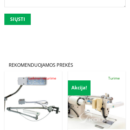
Palikite šį lauką tuščią.
REKOMENDUOJAMOS PREKĖS
Laikinai neturime
Turime
Akcija!