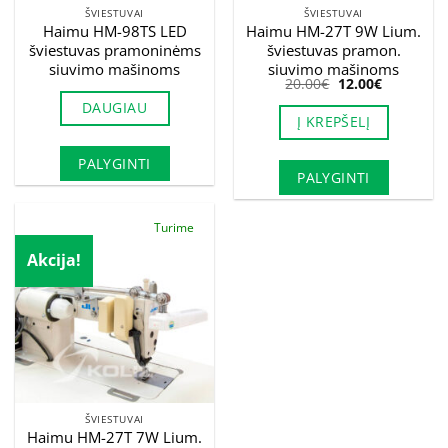
ŠVIESTUVAI
ŠVIESTUVAI
Haimu HM-98TS LED
Haimu HM-27T 9W Lium.
šviestuvas pramoninėms
šviestuvas pramon.
siuvimo mašinoms
siuvimo mašinoms
Original
Current
20.00
€
12.00
€
price
price
DAUGIAU
was:
is:
Į KREPŠELĮ
20.00€.
12.00€.
PALYGINTI
PALYGINTI
Turime
Akcija!
ŠVIESTUVAI
Haimu HM-27T 7W Lium.