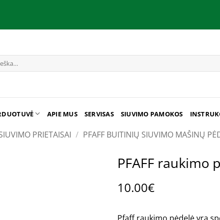
RDUOTUVĖ
APIE MUS
SERVISAS
SIUVIMO PAMOKOS
INSTRUK
SIUVIMO PRIETAISAI
/
PFAFF BUITINIŲ SIUVIMO MAŠINŲ PĖ
PFAFF raukimo 
10.00
€
Pfaff raukimo pėdelė yra spe