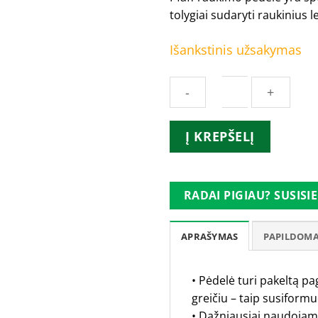
tolygiai sudaryti raukinius 
Išankstinis užsakymas
produkto
Į KREPŠELĮ
kiekis:
PFAFF
raukimo
RADAI PIGIAU? SUSISIE
pėdelė
APRAŠYMAS
PAPILDOMA
• Pėdelė turi pakeltą pa
greičiu – taip susiformu
• Dažniausiai naudoja