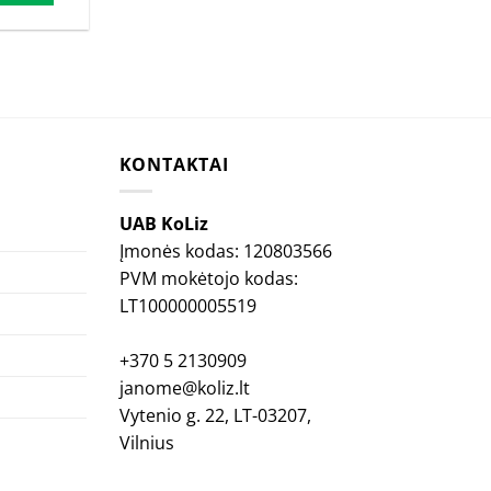
40€.
KONTAKTAI
UAB KoLiz
Įmonės kodas: 120803566
PVM mokėtojo kodas:
LT100000005519
+370 5 2130909
janome@koliz.lt
Vytenio g. 22, LT-03207,
Vilnius