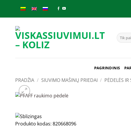
Skip
to
content
Ieškoti:
PAGRINDINIS
PA
PRADŽIA
/
SIUVIMO MAŠINŲ PRIEDAI
/
PĖDELĖS IR 
Produkto kodas:
820668096