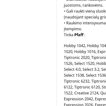
juostoms, rankovėms.
• Gali raukti vieną sluo
(naudojant specialų grio
• Raukimo intensyvumas p
įtempimo.
Tinka
Pfaff
:
Hobby 1042, Hobby 104
1020, Hobby 1016, Expre
Tiptronic 2020, Tiptronic
1526, Select 1520, Hobb
Select 4.0, Select 3.2, S
Select 1538, Select 1536
Tiptronic 6232, Tiptroni
6122, Tiptronic 6120, St
1522, Creative 2124, Qui
Expression 2042, Expre
Expression 2026, Expres