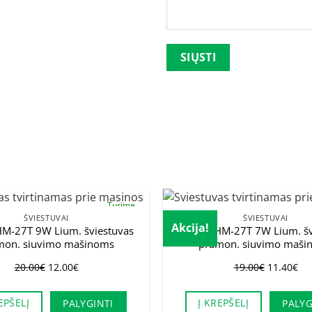
Palikite šį lauką tuščią.
Turime
ŠVIESTUVAI
ŠVIESTUVAI
Akcija!
M-27T 9W Lium. šviestuvas
Haimu HM-27T 7W Lium. šv
mon. siuvimo mašinoms
pramon. siuvimo maši
Original
Current
Original
Cu
20.00
€
12.00
€
19.00
€
11.40
€
price
price
price
pri
was:
is:
was:
is:
EPŠELĮ
Į KREPŠELĮ
PALYGINTI
PALYG