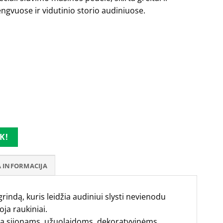
lengvuose ir vidutinio storio audiniuose.
K!
 INFORMACIJA
grindą, kuris leidžia audiniui slysti nevienodu
oja raukiniai.
ma sijonams, užuolaidoms, dekoratyvinėms