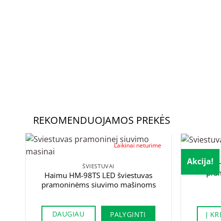
REKOMENDUOJAMOS PREKĖS
Laikinai neturime
Akcija!
Haimu H
ŠVIESTUVAI
pra
Haimu HM-98TS LED šviestuvas
pramoninėms siuvimo mašinoms
DAUGIAU
Į KR
PALYGINTI