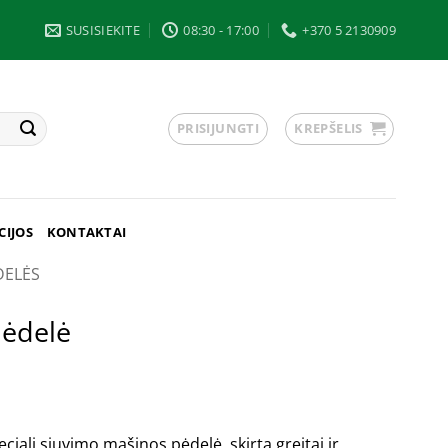
SUSISIEKITE
08:30 - 17:00
+370 5 2130909
PRISIJUNGTI
KREPŠELIS
CIJOS
KONTAKTAI
DELĖS
pėdelė
ciali siuvimo mašinos pėdelė, skirta greitai ir