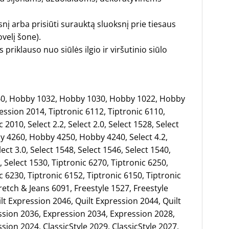
ksnį arba prisiūti surauktą sluoksnį prie tiesaus
velį šone).
riklauso nuo siūlės ilgio ir viršutinio siūlo
0, Hobby 1032, Hobby 1030, Hobby 1022, Hobby
ssion 2014, Tiptronic 6112, Tiptronic 6110,
 2010, Select 2.2, Select 2.0, Select 1528, Select
y 4260, Hobby 4250, Hobby 4240, Select 4.2,
elect 3.0, Select 1548, Select 1546, Select 1540,
, Select 1530, Tiptronic 6270, Tiptronic 6250,
c 6230, Tiptronic 6152, Tiptronic 6150, Tiptronic
retch & Jeans 6091, Freestyle 1527, Freestyle
lt Expression 2046, Quilt Expression 2044, Quilt
ssion 2036, Expression 2034, Expression 2028,
sion 2024, ClassicStyle 2029, ClassicStyle 2027,