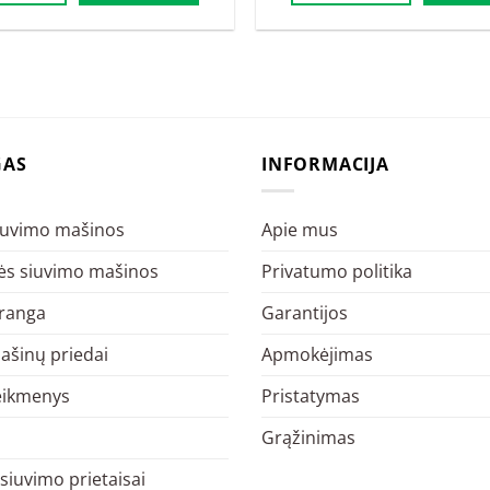
20.00€.
12.00€.
19.00€.
11.
GAS
INFORMACIJA
siuvimo mašinos
Apie mus
s siuvimo mašinos
Privatumo politika
įranga
Garantijos
ašinų priedai
Apmokėjimas
eikmenys
Pristatymas
Grąžinimas
 siuvimo prietaisai