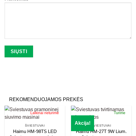
Palikite šį lauką tuščią.
REKOMENDUOJAMOS PREKĖS
Laikinai neturime
Turime
Akcija!
ŠVIESTUVAI
ŠVIESTUVAI
Haimu HM-98TS LED
Haimu HM-27T 9W Lium.