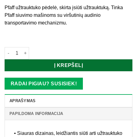
Pfaff užtrauktuko pėdelė, skirta įsiūti užtrauktuką. Tinka
Pfaff siuvimo mašinoms su viršutinių audinio
transportavimo mechanizmu.
Turime
produkto kiekis: PFAFF užtrauktuko pėdelė
Į KREPŠELĮ
RADAI PIGIAU? SUSISIEK!
APRAŠYMAS
PAPILDOMA INFORMACIJA
• Siauras dizainas, leidžiantis siūti arti užtrauktuko