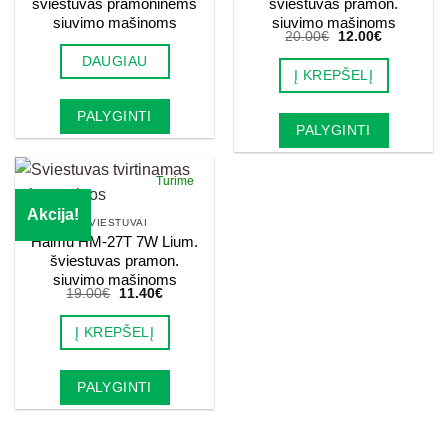
šviestuvas pramoninėms
šviestuvas pramon.
siuvimo mašinoms
siuvimo mašinoms
Original
Current
20.00
€
12.00
€
price
price
DAUGIAU
was:
is:
Į KREPŠELĮ
20.00€.
12.00€.
PALYGINTI
PALYGINTI
Turime
Akcija!
ŠVIESTUVAI
Haimu HM-27T 7W Lium.
šviestuvas pramon.
siuvimo mašinoms
Original
Current
19.00
€
11.40
€
price
price
was:
is:
Į KREPŠELĮ
19.00€.
11.40€.
PALYGINTI