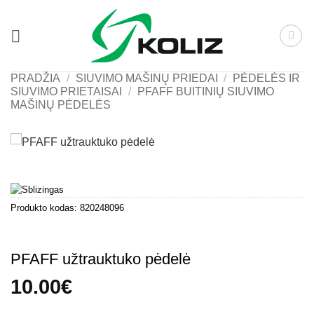
Skip
to
content
PRADŽIA
/
SIUVIMO MAŠINŲ PRIEDAI
/
PĖDELĖS IR
SIUVIMO PRIETAISAI
/
PFAFF BUITINIŲ SIUVIMO
MAŠINŲ PĖDELĖS
Produkto kodas:
820248096
PFAFF užtrauktuko pėdelė
10.00
€