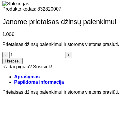
Produkto kodas:
832820007
Janome prietaisas džinsų palenkimui
1.00
€
Prietaisas džinsų palenkimui ir storoms vietoms prasiūti.
produkto
kiekis:
Į krepšelį
Janome
Radai pigiau? Susisiek!
prietaisas
džinsų
Aprašymas
palenkimui
Papildoma informacija
Prietaisas džinsų palenkimui ir storoms vietoms prasiūti.