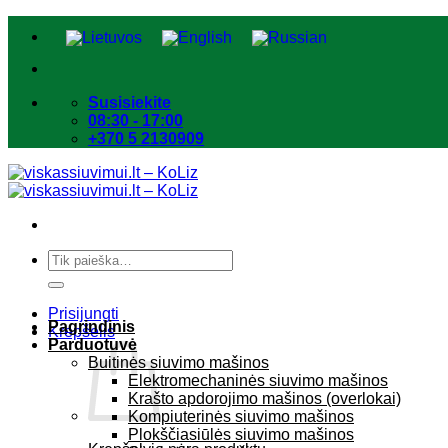
Skip
to
content
Susisiekite
08:30 - 17:00
+370 5 2130909
Ieškoti:
Prisijungti
Pagrindinis
Krepšelis
Parduotuvė
Buitinės siuvimo mašinos
Elektromechaninės siuvimo mašinos
Krašto apdorojimo mašinos (overlokai)
Kompiuterinės siuvimo mašinos
Plokščiasiūlės siuvimo mašinos