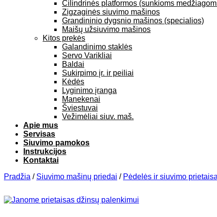
Cilindrinės platformos (sunkioms medžiagom
Zigzaginės siuvimo mašinos
Grandininio dygsnio mašinos (specialios)
Maišų užsiuvimo mašinos
Kitos prekės
Galandinimo staklės
Servo Varikliai
Baldai
Sukirpimo įr. ir peiliai
Kėdės
Lyginimo įranga
Manekenai
Šviestuvai
Vežimėliai siuv. maš.
Apie mus
Servisas
Siuvimo pamokos
Instrukcijos
Kontaktai
Pradžia
/
Siuvimo mašinų priedai
/
Pėdelės ir siuvimo prietaisa