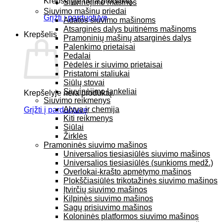
Krepšelyje nėra produktų.
Siuvinėjimo mašinos
Siuvimo mašinų priedai
Grįžti į parduotuvę
Adatos siuvimo mašinoms
Atsarginės dalys buitinėms mašinoms
Krepšelis
Pramoninių mašinų atsarginės dalys
Palenkimo prietaisai
Pedalai
Pėdelės ir siuvimo prietaisai
Pristatomi staliukai
Siūlų stovai
Siuvinėjimo lankeliai
Krepšelyje nėra produktų.
Siuvimo reikmenys
Alyva ir chemija
Grįžti į parduotuvę
Kiti reikmenys
Siūlai
Žirklės
Pramoninės siuvimo mašinos
Universalios tiesiasiūlės siuvimo mašinos
Universalios tiesiasiūlės (sunkioms medž.)
Overlokai-krašto apmėtymo mašinos
Plokščiasiūlės trikotažinės siuvimo mašinos
Įtvirčių siuvimo mašinos
Kilpinės siuvimo mašinos
Sagų prisiuvimo mašinos
Koloninės platformos siuvimo mašinos