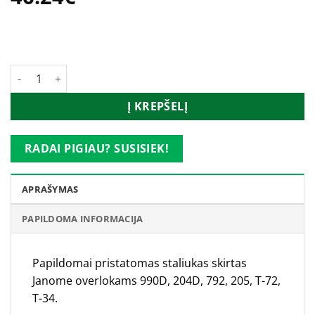
produkto kiekis: Pristatomas staliukas overlokui Janome
Į KREPŠELĮ
RADAI PIGIAU? SUSISIEK!
APRAŠYMAS
PAPILDOMA INFORMACIJA
Papildomai pristatomas staliukas skirtas
Janome overlokams 990D, 204D, 792, 205, T-72,
T-34.