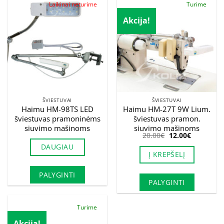
Laikinai neturime
Turime
Akcija!
ŠVIESTUVAI
ŠVIESTUVAI
Haimu HM-98TS LED
Haimu HM-27T 9W Lium.
šviestuvas pramoninėms
šviestuvas pramon.
siuvimo mašinoms
siuvimo mašinoms
Original
Current
20.00
€
12.00
€
price
price
DAUGIAU
was:
is:
Į KREPŠELĮ
20.00€.
12.00€.
PALYGINTI
PALYGINTI
Turime
Akcija!