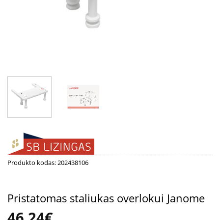
Produkto kodas:
202438106
Pristatomas staliukas overlokui Janome
46.24
€