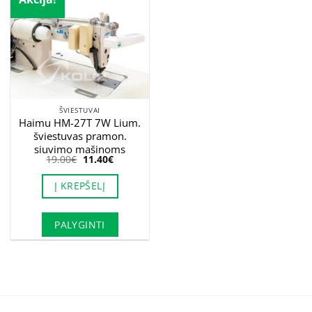
ŠVIESTUVAI
Haimu HM-27T 7W Lium.
šviestuvas pramon.
siuvimo mašinoms
Original
Current
19.00
€
11.40
€
price
price
was:
is:
Į KREPŠELĮ
19.00€.
11.40€.
PALYGINTI