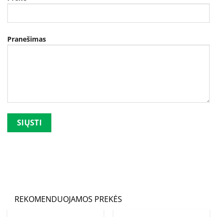
Pranešimas
Palikite šį lauką tuščią.
REKOMENDUOJAMOS PREKĖS