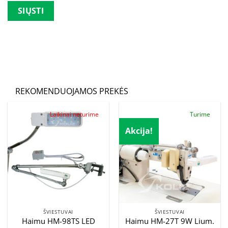
Palikite šį lauką tuščią.
REKOMENDUOJAMOS PREKĖS
Laikinai neturime
Turime
Akcija!
ŠVIESTUVAI
ŠVIESTUVAI
Haimu HM-98TS LED
Haimu HM-27T 9W Lium.