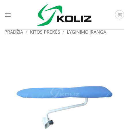
Skip
to
content
PRADŽIA
/
KITOS PREKĖS
/
LYGINIMO ĮRANGA