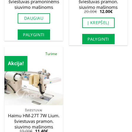
šviestuvas pramoninėms
šviestuvas pramon.
siuvimo mašinoms
siuvimo mašinoms
Original
Current
20.00
€
12.00
€
price
price
DAUGIAU
was:
is:
Į KREPŠELĮ
20.00€.
12.00€.
PALYGINTI
PALYGINTI
Turime
Akcija!
ŠVIESTUVAI
Haimu HM-27T 7W Lium.
šviestuvas pramon.
siuvimo mašinoms
Original
Current
19.00
€
11.40
€