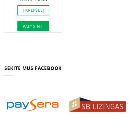
price
price
was:
is:
Į KREPŠELĮ
19.00€.
11.40€.
PALYGINTI
SEKITE MUS FACEBOOK