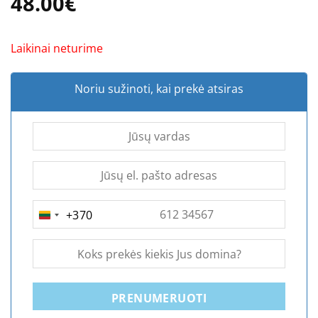
48.00
€
Laikinai neturime
Noriu sužinoti, kai prekė atsiras
+370
LITHUANIA
+370
PRENUMERUOTI