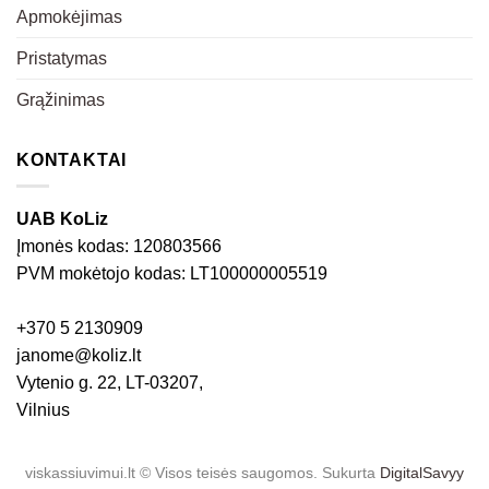
Apmokėjimas
Pristatymas
Grąžinimas
KONTAKTAI
UAB KoLiz
Įmonės kodas: 120803566
PVM mokėtojo kodas: LT100000005519
+370 5 2130909
janome@koliz.lt
Vytenio g. 22, LT-03207,
Vilnius
viskassiuvimui.lt © Visos teisės saugomos. Sukurta
DigitalSavyy