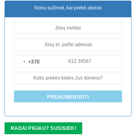
Noriu sužinoti, kai prekė atsiras
+370
LITHUANIA
+370
PRENUMERUOTI
RADAI PIGIAU? SUSISIEK!