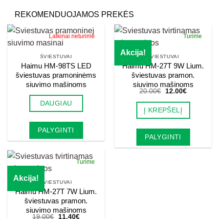
REKOMENDUOJAMOS PREKĖS
Laikinai neturime
Turime
Akcija!
ŠVIESTUVAI
ŠVIESTUVAI
Haimu HM-98TS LED
Haimu HM-27T 9W Lium.
šviestuvas pramoninėms
šviestuvas pramon.
siuvimo mašinoms
siuvimo mašinoms
Original
Current
20.00
€
12.00
€
price
price
DAUGIAU
was:
is:
Į KREPŠELĮ
20.00€.
12.00€.
PALYGINTI
PALYGINTI
Turime
Akcija!
ŠVIESTUVAI
Haimu HM-27T 7W Lium.
šviestuvas pramon.
siuvimo mašinoms
Original
Current
19.00
€
11.40
€