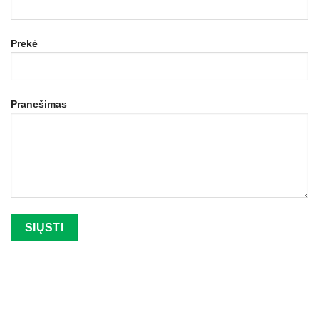
Prekė
Pranešimas
Palikite šį lauką tuščią.