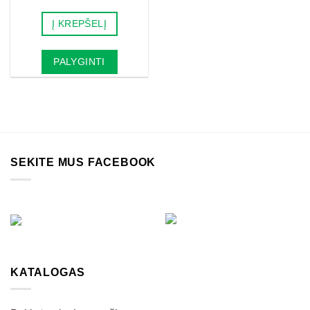
price
price
was:
is:
Į KREPŠELĮ
19.00€.
11.40€.
PALYGINTI
SEKITE MUS FACEBOOK
KATALOGAS