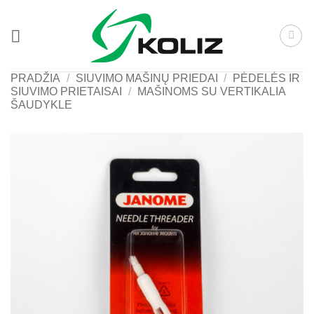
Skip
to
content
PRADŽIA
/
SIUVIMO MAŠINŲ PRIEDAI
/
PĖDELĖS IR
SIUVIMO PRIETAISAI
/
MAŠINOMS SU VERTIKALIA
ŠAUDYKLE