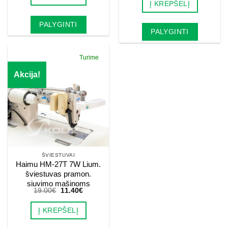
Į KREPŠELĮ
20.00€.
12.00€.
PALYGINTI
PALYGINTI
Turime
Akcija!
ŠVIESTUVAI
Haimu HM-27T 7W Lium.
šviestuvas pramon.
siuvimo mašinoms
Original
Current
19.00
€
11.40
€
price
price
was:
is:
Į KREPŠELĮ
19.00€.
11.40€.