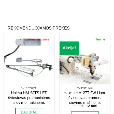
Palikite šį lauką tuščią.
REKOMENDUOJAMOS PREKĖS
Laikinai neturime
Turime
Akcija!
ŠVIESTUVAI
ŠVIESTUVAI
Haimu HM-98TS LED
Haimu HM-27T 9W Lium.
šviestuvas pramoninėms
šviestuvas pramon.
siuvimo mašinoms
siuvimo mašinoms
Original
Current
20.00
€
12.00
€
price
price
DAUGIAU
was:
is: