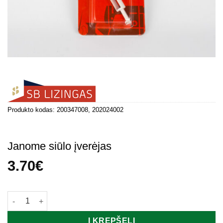
Produkto kodas:
200347008, 202024002
Janome siūlo įverėjas
3.70
€
produkto kiekis: Janome siūlo įverėjas
Į KREPŠELĮ