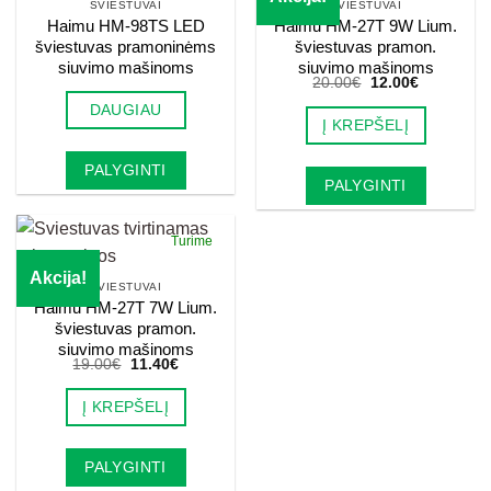
ŠVIESTUVAI
ŠVIESTUVAI
Haimu HM-98TS LED
Haimu HM-27T 9W Lium.
šviestuvas pramoninėms
šviestuvas pramon.
siuvimo mašinoms
siuvimo mašinoms
Original
Current
20.00
€
12.00
€
price
price
DAUGIAU
was:
is:
Į KREPŠELĮ
20.00€.
12.00€.
PALYGINTI
PALYGINTI
Turime
Akcija!
ŠVIESTUVAI
Haimu HM-27T 7W Lium.
šviestuvas pramon.
siuvimo mašinoms
Original
Current
19.00
€
11.40
€
price
price
was:
is:
Į KREPŠELĮ
19.00€.
11.40€.
PALYGINTI