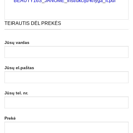
BEAUTY16S_JANOME_Instrukciju-knyga_lt.pdf
TEIRAUTIS DĖL PREKĖS
Jūsų vardas
Jūsų el.paštas
Jūsų tel. nr.
Prekė