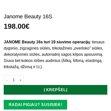
Janome Beauty 16S
198.00
€
JANOME Beauty 16s turi 19 siuvimo operacijų
: tiesaus
dygsnio, zigzaginės siūlės, trikotažinės „overloko” siūlės,
dekoratyvinės siūlės, automatinį sagos kilpos apsiuvimą.
Siuva bet kokios rūšies audinius (šilką, šifoną, elastingą
trikotažą, džinsą ir t.t.).
produkto kiekis: Janome Beauty 16S
Į KREPŠELĮ
RADAI PIGIAU? SUSISIEK!