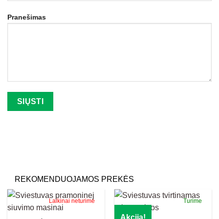
Pranešimas
Palikite šį lauką tuščią.
REKOMENDUOJAMOS PREKĖS
Laikinai neturime
Turime
Akcija!